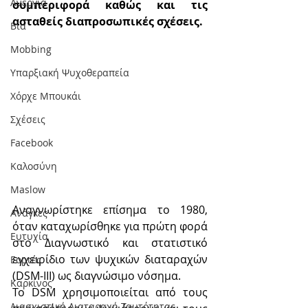
Ανεργία
συμπεριφορά καθώς και τις 
ασταθείς διαπροσωπικές σχέσεις.
Βία
Mobbing
Υπαρξιακή Ψυχοθεραπεία
Χόρχε Μπουκάι
Σχέσεις
Facebook
Καλοσύνη
Maslow
Αναγνωρίστηκε επίσημα το 1980, 
Ανάγκες
όταν καταχωρίσθηκε για πρώτη φορά 
Ευτυχία
στο Διαγνωστικό και στατιστικό 
εγχειρίδιο των ψυχικών διαταραχών 
Εορτές
(DSM-III) ως διαγνώσιμο νόσημα.
Καρκίνος
Το DSM χρησιμοποιείται από τους 
Διασχιστική Διαταραχή Ταυτότητας