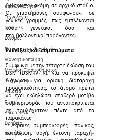
βρίσκονται ακόμη σε αρχικό στάδιο. 
Κοινωνικότητα
Οι επιστήμονες συμφωνούν, σε 
Τεχνολογία
γενικές γραμμές, πως εμπλέκονται 
τόσο γενετικοί όσο και 
Σκοτ Πεκ
περιβαλλοντικοί παράγοντες.
Εθισμός
Πειραματική Ψυχολογία
Ενδείξεις και συμπτώματα
Διανοητικοποίηση
Σύμφωνα με την τέταρτη έκδοση του 
Μόνωση Συναισθήματος
DSM (DSM-IV-TR), για να προκύψει 
διάγνωση για οριακή διαταραχή 
Ψυχική Υγεία
προσωπικότητας, το άτομο πρέπει 
Απιστία
να έχει εκδηλώσει σταθερό μοτίβο 
Στρες
συμπεριφοράς που ανταποκρίνεται 
σε τουλάχιστον πέντε από τα 
Aaron Beck
παρακάτω:
Εφηβεία
- Ακραίες συμπεριφορές –πανικός, 
κατάθλιψη, οργή, έντονη ταραχή– 
Πόλεμος