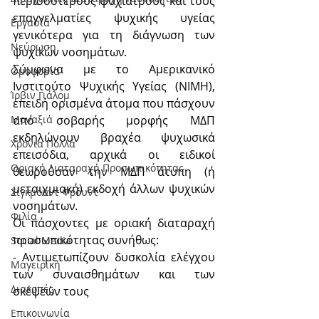
περισσότερους ψυχιάτρους και τους 
επαγγελματίες ψυχικής υγείας 
Εργασία
γενικότερα για τη διάγνωση των 
Νεύρωση
ψυχικών νοσημάτων.
Σύμφωνα με το Αμερικανικό 
Oμοφοβία
Ινστιτούτο Ψυχικής Υγείας (NIMH), 
Ίρβιν Γιάλομ
επειδή ορισμένα άτομα που πάσχουν 
από σοβαρής μορφής ΜΔΠ 
Μοναξιά
εκδηλώνουν βραχέα ψυχωσικά 
Χρόνια Πολλά
επεισόδια, αρχικά οι ειδικοί 
Οριακή Διαταραχή Προσωπικότητας
θεωρούσαν την ΜΔΠ άτυπη (ή 
μεταιχμιακή) εκδοχή άλλων ψυχικών 
Σίγκμουντ Φρόυντ
νοσημάτων.
Φιλία
Οι πάσχοντες με οριακή διαταραχή 
προσωπικότητας συνήθως:
Social Media
- Αντιμετωπίζουν δυσκολία ελέγχου 
Μαγειρική
των συναισθημάτων και των 
Διακοπές
σκέψεών τους
Επικοινωνία