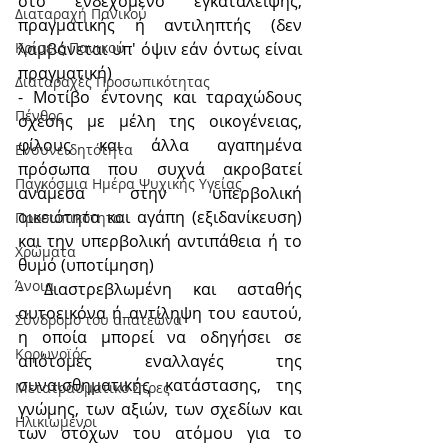
στο ενδεχόμενο εγκατάλειψης, 
Διαταραχή Πανικού
πραγματικής ή αντιληπτής (δεν 
λαμβάνεται υπ' όψιν εάν όντως είναι 
Κρίσεις Πανικού
πραγματική)
Διαταραχές Προσωπικότητας
- Μοτίβο έντονης και ταραχώδους 
Πένθος
σχέσης με μέλη της οικογένειας, 
φίλους και άλλα αγαπημένα 
Ενσυνειδητότητα
πρόσωπα που συχνά ακροβατεί 
Παγκόσμια Ημέρα Ψυχικής Υγείας
ανάμεσα στην υπερβολική 
οικειότητα και αγάπη (εξιδανίκευση) 
Προσωπικότητα
και την υπερβολική αντιπάθεια ή το 
Χρώματα
θυμό (υποτίμηση)
Άνοια
- Διαστρεβλωμένη και ασταθής 
αυτοεικόνα ή αντίληψη του εαυτού, 
Σύνδρομο του απατεώνα
η οποία μπορεί να οδηγήσει σε 
Κορωνοϊός
απότομες εναλλαγές της 
συναισθηματικής κατάστασης, της 
Μετατραυματικό Στρες
γνώμης, των αξιών, των σχεδίων και 
Ηλικιωμένοι
των στόχων του ατόμου για το 