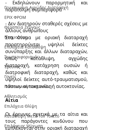
- Εκδηλώνουν παρορμητική και 
Γενικευμένη Αγχώδης Διαταραχή
παράτολμη συμπεριφορά
ΕΡΙΧ ΦΡΟΜ
- Δεν διατηρούν σταθερές σχέσεις με 
Θεραπεία Ζεύγους
άλλους ανθρώπους
Στα άτομα με οριακή διαταραχή 
Νοημοσύνη
παρατηρούνται υψηλοί δείκτες 
Επιλόχεια Κατάθλιψη
συνύπαρξης και άλλων διαταραχών, 
Συμπεριφορισμός
όπως κατάθλιψη, αγχώδης 
διαταραχή, κατάχρηση ουσιών ή 
Έρευνες
διατροφική διαταραχή, καθώς και 
Γονείς
υψηλοί δείκτες αυτό-τραυματισμού, 
τάσεων αυτοκτονίας ή αυτοκτονίας.
Πολιτισμική Nοημοσύνη
Αθλητισμός
Αίτια
Επιλόχεια Θλίψη
Οι έρευνες σχετικά με τα αίτια και 
Κατάθλιψη Μετά Τον Τοκετό
τους παράγοντες κινδύνου που 
Επιλόχειος Ψύχωση
εμπλέκονται στην οριακή διαταραχή 