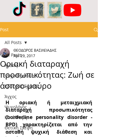
Post
All Posts
ΘΕΟΔΩΡΟΣ ΒΑΣΙΛΕΙΑΔΗΣ
All Posts
Apr 29, 2017
Οριακή διαταραχή
Αγάπη
προσωπικότητας: Ζωή σε
Ψυχοθεραπεία
άσπρο-μαύρο
Ερωτικές Σχέσεις
Άγχος
Η οριακή ή μεταιχμιακή 
Ψυχολόγος
διαταραχή προσωπικότητας 
(borderline personality disorder - 
Κατάθλιψη
BPD) χαρακτηρίζεται από την 
Θετική Σκέψη
ασταθή ψυχική διάθεση και 