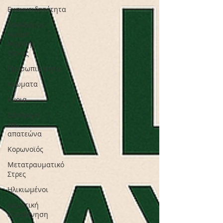
Ενσυνειδητότητα
Παγκόσμια
Ημέρα
Ψυχικής
Υγείας
Προσωπικότητα
Χρώματα
Άνοια
Σύνδρομο
του
απατεώνα
Κορωνοϊός
Μετατραυματικό
Στρες
Ηλικιωμένοι
γνωστική
εξασθένηση