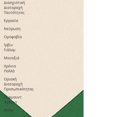
Διασχιστική
Διαταραχή
Ταυτότητας
Εργασία
Νεύρωση
Oμοφοβία
Ίρβιν
Γιάλομ
Μοναξιά
Χρόνια
Πολλά
Οριακή
Διαταραχή
Προσωπικότητας
Σίγκμουντ
Φρόυντ
Φιλία