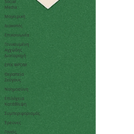
Social
Media
Μαγειρική
Διακοπές
Επικοινωνία
Γενικευμένη
Αγχώδης
Διαταραχή
ΕΡΙΧ ΦΡΟΜ
Θεραπεία
Ζεύγους
Νοημοσύνη
Επιλόχεια
Κατάθλιψη
Συμπεριφορισμός
Έρευνες
Γονείς