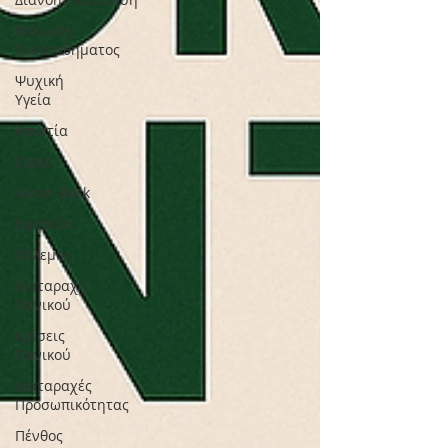
Μόνωση
Συναισθήματος
Ψυχική
Υγεία
Απιστία
Στρες
Aaron Beck
Εφηβεία
Πόλεμος
Διαταραχή
Πανικού
Κρίσεις
Πανικού
Διαταραχές
Προσωπικότητας
Πένθος