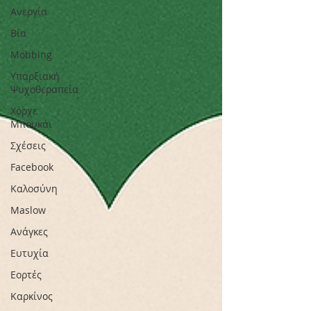
Ανεργία
Βία
Mobbing
Υπαρξιακή
Ψυχοθεραπεία
Χόρχε
Μπουκάι
Σχέσεις
Facebook
Καλοσύνη
Maslow
Ανάγκες
Ευτυχία
Εορτές
Καρκίνος