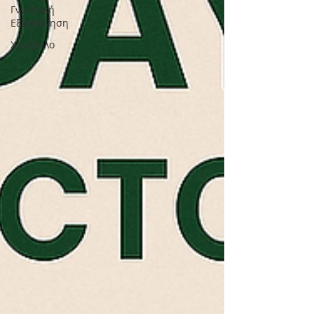
Γνωστική
Εξασθένηση
Χαμόγελο