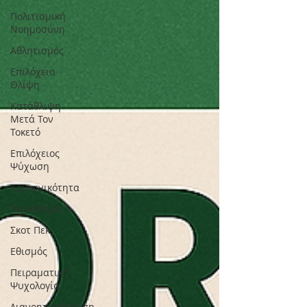
Πολιτισμική
Nοημοσύνη
Αθλητισμός
Επιλόχεια
Θλίψη
Κατάθλιψη
Μετά Τον
Τοκετό
Επιλόχειος
Ψύχωση
Κοινωνικότητα
Τεχνολογία
Σκοτ Πεκ
Εθισμός
Πειραματική
Ψυχολογία
Διανοητικοποίηση