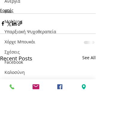
Ανεργία
Εορτές
Βία
Mobbing
Υπαρξιακή Ψυχοθεραπεία
Χόρχε Μπουκάι
Σχέσεις
Recent Posts
See All
Facebook
Καλοσύνη
Maslow
Ανάγκες
Ευτυχία
Εορτές
Καρκίνος
Διασχιστική Διαταραχή Ταυτότητας