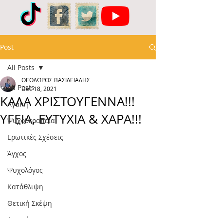
Post
All Posts
ΘΕΟΔΩΡΟΣ ΒΑΣΙΛΕΙΑΔΗΣ
All Posts
Dec 18, 2021
ΚΑΛΑ ΧΡΙΣΤΟΥΓΕΝΝΑ!!!
Αγάπη
ΥΓΕΙΑ, ΕΥΤΥΧΙΑ & ΧΑΡΑ!!!
Ψυχοθεραπεία
Ερωτικές Σχέσεις
Άγχος
Ψυχολόγος
Κατάθλιψη
Θετική Σκέψη