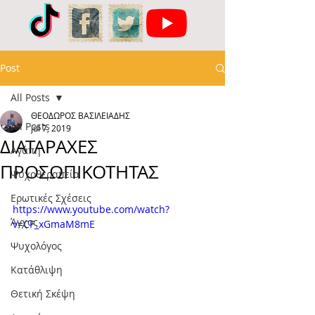
Post
All Posts
ΘΕΟΔΩΡΟΣ ΒΑΣΙΛΕΙΑΔΗΣ
All Posts
Jul 7, 2019
ΔΙΑΤΑΡΑΧΕΣ
Αγάπη
ΠΡΟΣΩΠΙΚΟΤΗΤΑΣ
Ψυχοθεραπεία
Ερωτικές Σχέσεις
https://www.youtube.com/watch?
Άγχος
v=CF_xGmaM8mE
Ψυχολόγος
Κατάθλιψη
Θετική Σκέψη