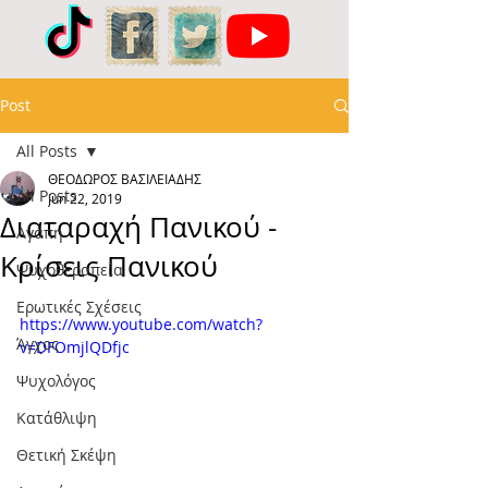
Post
All Posts
ΘΕΟΔΩΡΟΣ ΒΑΣΙΛΕΙΑΔΗΣ
All Posts
Jun 22, 2019
Διαταραχή Πανικού -
Αγάπη
Κρίσεις Πανικού
Ψυχοθεραπεία
Ερωτικές Σχέσεις
https://www.youtube.com/watch?
Άγχος
v=DFOmjlQDfjc
Ψυχολόγος
Κατάθλιψη
Θετική Σκέψη