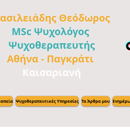
ασιλειάδης
Θεόδωρος
MSc Ψυχολόγος
Ψυχοθεραπευτής
Αθήνα -
Παγκράτι
Καισαριανή
απεία
Ψυχοθεραπευτικές Υπηρεσίες
Τα Άρθρα μου
Ενημέρ