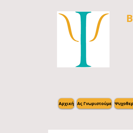
Β
Αρχική
Ας Γνωριστούμε
Ψυχοθερ