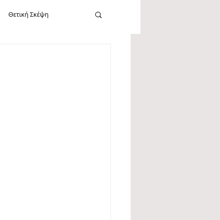
Θετική Σκέψη
cebook
Καλοσύνη
Εργασία
Νεύρωση
Σίγκμουντ Φρόυντ