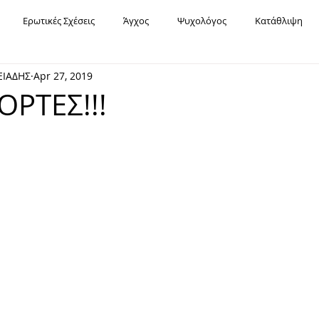
Ερωτικές Σχέσεις
Άγχος
Ψυχολόγος
Κατάθλιψη
ΕΙΑΔΗΣ
Apr 27, 2019
Υπαρξιακή Ψυχοθεραπεία
Χόρχε Μπουκάι
Σχέσεις
Fa
ΟΡΤΕΣ!!!
Εορτές
Καρκίνος
Διασχιστική Διαταραχή Ταυτότητας
Μοναξιά
Χρόνια Πολλά
Οριακή Διαταραχή Προσωπικότητας