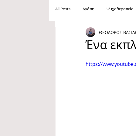
All Posts
Αγάπη
Ψυχοθεραπεία
ΘΕΟΔΩΡΟΣ ΒΑΣΙΛ
Ανεργία
Βία
Mobbing
Ένα εκπλ
Maslow
Ανάγκες
Ευτυχία
https://www.youtub
Oμοφοβία
Ίρβιν Γιάλομ
Φιλία