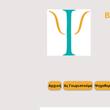
Β
Αρχική
Ας Γνωριστούμε
Ψυχοθερ