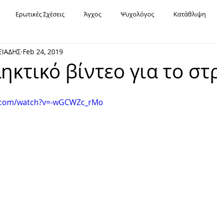
Ερωτικές Σχέσεις
Άγχος
Ψυχολόγος
Κατάθλιψη
ΕΙΑΔΗΣ
Feb 24, 2019
Υπαρξιακή Ψυχοθεραπεία
Χόρχε Μπουκάι
Σχέσεις
Fa
ηκτικό βίντεο για το στ
Εορτές
Καρκίνος
Διασχιστική Διαταραχή Ταυτότητας
e.com/watch?v=-wGCWZc_rMo
Μοναξιά
Χρόνια Πολλά
Οριακή Διαταραχή Προσωπικότητας