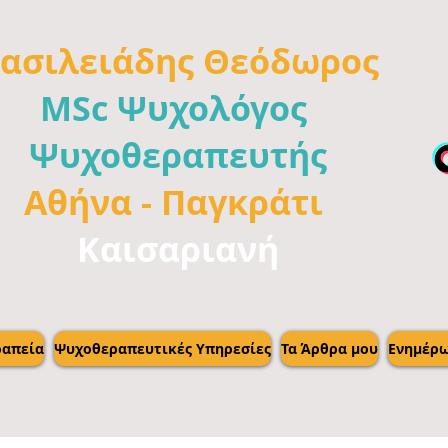
ασιλειάδης
Θεόδωρος
MSc Ψυχολόγος
Ψυχοθεραπευτής
Αθήνα -
Παγκράτι
Καισαριανή
απεία
Ψυχοθεραπευτικές Υπηρεσίες
Τα Άρθρα μου
Ενημέρ