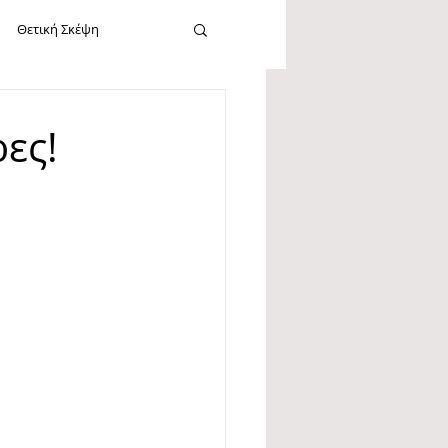
Θετική Σκέψη
cebook
Καλοσύνη
ρες!
Εργασία
Νεύρωση
Σίγκμουντ Φρόυντ