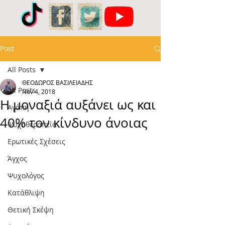
Post
All Posts
ΘΕΟΔΩΡΟΣ ΒΑΣΙΛΕΙΑΔΗΣ
All Posts
Nov 4, 2018
Η μοναξιά αυξάνει ως και
Αγάπη
40% τον κίνδυνο άνοιας
Ψυχοθεραπεία
Ερωτικές Σχέσεις
Άγχος
Ψυχολόγος
Κατάθλιψη
Θετική Σκέψη