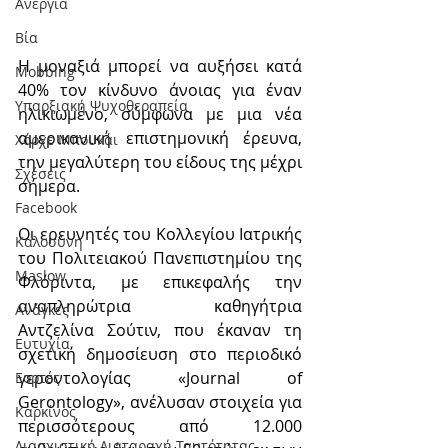
Ανεργία
Βία
Η μοναξιά μπορεί να αυξήσει κατά 
Mobbing
40% τον κίνδυνο άνοιας για έναν 
Υπαρξιακή Ψυχοθεραπεία
ηλικιωμένο, σύμφωνα με μια νέα 
αμερικανική επιστημονική έρευνα, 
Χόρχε Μπουκάι
την μεγαλύτερη του είδους της μέχρι 
Σχέσεις
σήμερα.
Facebook
Οι ερευνητές του Κολλεγίου Ιατρικής 
Καλοσύνη
του Πολιτειακού Πανεπιστημίου της 
Maslow
Φλόριντα, με επικεφαλής την 
αναπληρώτρια καθηγήτρια 
Ανάγκες
Αντζελίνα Σούτιν, που έκαναν τη 
Ευτυχία
σχετική δημοσίευση στο περιοδικό 
γεροντολογίας «Journal of 
Εορτές
Gerontology», ανέλυσαν στοιχεία για 
Καρκίνος
περισσότερους από 12.000 
Διασχιστική Διαταραχή Ταυτότητας