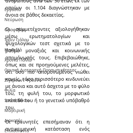
ανθρώπους άνω των 50 ετών, εκ των 
οποίων οι 1.104 διαγνώστηκαν με 
Εργασία
άνοια σε βάθος δεκαετίας.
Νεύρωση
Οι συμμετέχοντες αξιολογήθηκαν 
Oμοφοβία
μέσω ερωτηματολογίων και 
Ίρβιν Γιάλομ
ψυχολογικών τεστ σχετικά με το 
Μοναξιά
βαθμό μοναξιάς και κοινωνικής 
απομόνωσής τους. Επιβεβαιώθηκε, 
Χρόνια Πολλά
όπως και σε προηγούμενες μελέτες, 
Οριακή Διαταραχή Προσωπικότητας
ότι όσο πιο απομονωμένος νιώθει 
κανείς, τόσο περισσότερο κινδυνεύει 
Σίγκμουντ Φρόυντ
με άνοια και αυτό άσχετα με το φύλο 
Φιλία
του, τη φυλή του, το μορφωτικό 
επίπεδό του ή το γενετικό υπόβαθρό 
Social Media
του.
Μαγειρική
Διακοπές
Οι ερευνητές επεσήμαναν ότι η 
αντικειμενική κατάσταση ενός 
Επικοινωνία