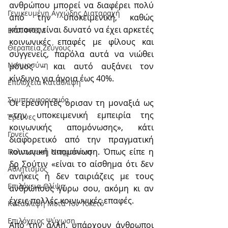
ανθρώπου μπορεί να διαφέρει πολύ 
Γενικευμένη Αγχώδης Διαταραχή
από την υποκειμενική, καθώς 
κάποιος είναι δυνατό να έχει αρκετές 
ΕΡΙΧ ΦΡΟΜ
κοινωνικές επαφές με φίλους και 
Θεραπεία Ζεύγους
συγγενείς, παρόλα αυτά να νιώθει 
Νοημοσύνη
μόνος – και αυτό αυξάνει τον 
κίνδυνο για άνοια έως 40%.
Επιλόχεια Κατάθλιψη
Συμπεριφορισμός
Οι ερευνητές όρισαν τη μοναξιά ως 
«την υποκειμενική εμπειρία της 
Έρευνες
κοινωνικής απομόνωσης», κάτι 
Γονείς
διαφορετικό από την πραγματική 
κοινωνική απομόνωση. Όπως είπε η 
Πολιτισμική Nοημοσύνη
δρ Σούτιν «είναι το αίσθημα ότι δεν 
Αθλητισμός
ανήκεις ή δεν ταιριάζεις με τους 
Επιλόχεια Θλίψη
ανθρώπους γύρω σου, ακόμη κι αν 
έχεις πολλές κοινωνικές επαφές.
Κατάθλιψη Μετά Τον Τοκετό
Επιλόχειος Ψύχωση
Από την άλλη, υπάρχουν άνθρωποι 