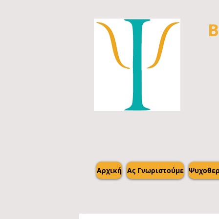
Β
Αρχική
Ας Γνωριστούμε
Ψυχοθερ