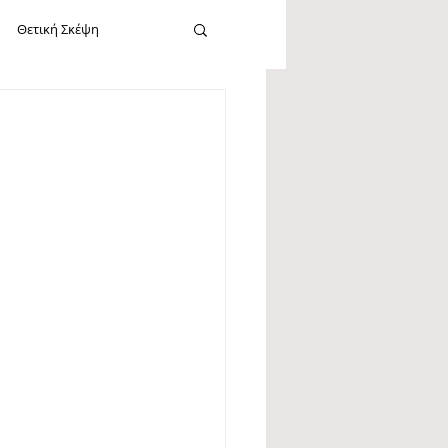
Θετική Σκέψη
cebook
Καλοσύνη
Εργασία
Νεύρωση
Σίγκμουντ Φρόυντ