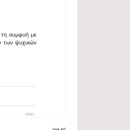
τη συμφυή με 
 των ψυχικών 
See All