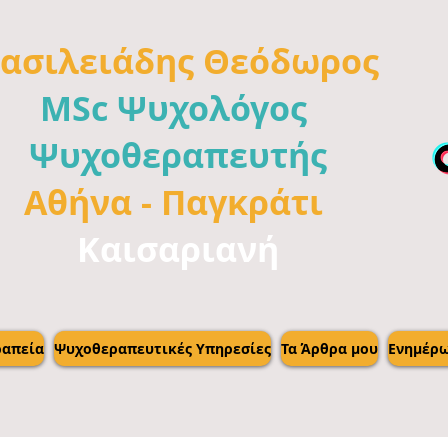
ασιλειάδης
Θεόδωρος
MSc Ψυχολόγος
Ψυχοθεραπευτής
Αθήνα -
Παγκράτι
Καισαριανή
απεία
Ψυχοθεραπευτικές Υπηρεσίες
Τα Άρθρα μου
Ενημέρ