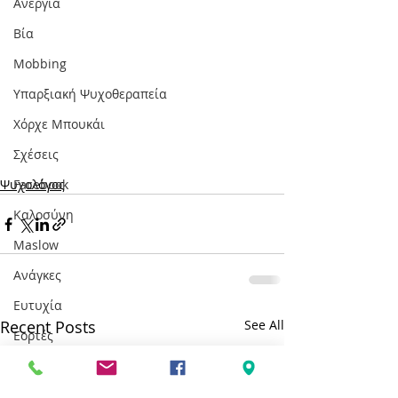
Ανεργία
Βία
Mobbing
Υπαρξιακή Ψυχοθεραπεία
Χόρχε Μπουκάι
Σχέσεις
Ψυχολόγος
Facebook
Καλοσύνη
Maslow
Ανάγκες
Ευτυχία
Recent Posts
See All
Εορτές
Καρκίνος
Διασχιστική Διαταραχή Ταυτότητας