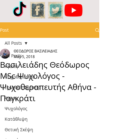
Post
All Posts
ΘΕΟΔΩΡΟΣ ΒΑΣΙΛΕΙΑΔΗΣ
All Posts
May 5, 2018
Βασιλειάδης Θεόδωρος
Αγάπη
MSc Ψυχολόγος -
Ψυχοθεραπεία
Ψυχοθεραπευτής Αθήνα -
Ερωτικές Σχέσεις
Παγκράτι
Άγχος
Ψυχολόγος
Κατάθλιψη
Θετική Σκέψη