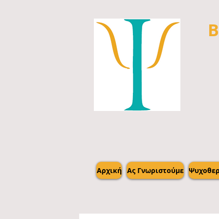
Β
Αρχική
Ας Γνωριστούμε
Ψυχοθερ