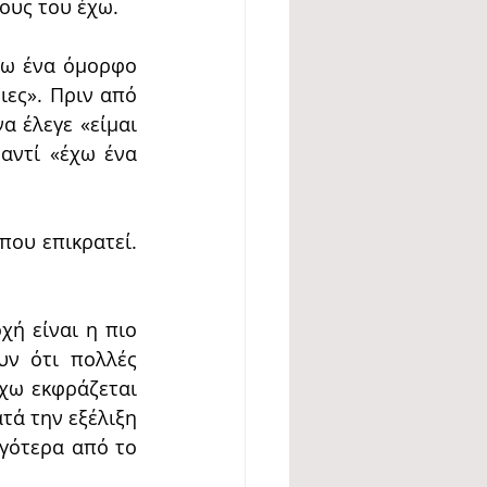
πους του έχω.
χω ένα όμορφο 
ες». Πριν από 
 έλεγε «είμαι 
αντί «έχω ένα 
ου επικρατεί. 
ή είναι η πιο 
ν ότι πολλές 
χω εκφράζεται 
τά την εξέλιξη 
γότερα από το 