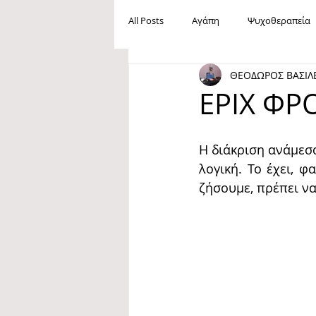
All Posts
Αγάπη
Ψυχοθεραπεία
ΘΕΟΔΩΡΟΣ ΒΑΣΙΛ
Ανεργία
Βία
Mobbing
ΕΡΙΧ ΦΡΟ
Maslow
Ανάγκες
Ευτυχία
Η διάκριση ανάμεσα 
λογική. Το έχει, φ
ζήσουμε, πρέπει ν
Oμοφοβία
Ίρβιν Γιάλομ
Φιλία