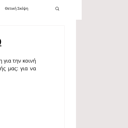
Θετική Σκέψη
cebook
Καλοσύνη
Ω
Εργασία
Νεύρωση
 για την κοινή 
ής μας: για να 
Σίγκμουντ Φρόυντ