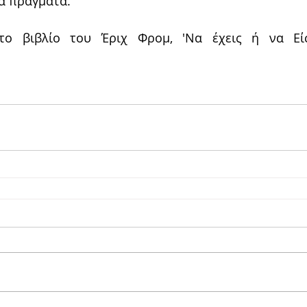
α πράγματα.
 βιβλίο του Έριχ Φρομ, 'Να έχεις ή να Είσαι