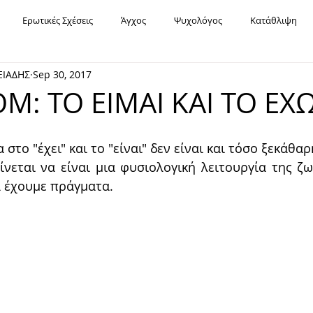
Ερωτικές Σχέσεις
Άγχος
Ψυχολόγος
Κατάθλιψη
ΕΙΑΔΗΣ
Sep 30, 2017
Υπαρξιακή Ψυχοθεραπεία
Χόρχε Μπουκάι
Σχέσεις
Fa
Μ: TO ΕΙΜΑΙ ΚΑΙ ΤΟ ΕΧ
Εορτές
Καρκίνος
Διασχιστική Διαταραχή Ταυτότητας
στο "έχει" και το "είναι" δεν είναι και τόσο ξεκάθαρη
αίνεται να είναι μια φυσιολογική λειτουργία της ζω
α έχουμε πράγματα.
Μοναξιά
Χρόνια Πολλά
Οριακή Διαταραχή Προσωπικότητας