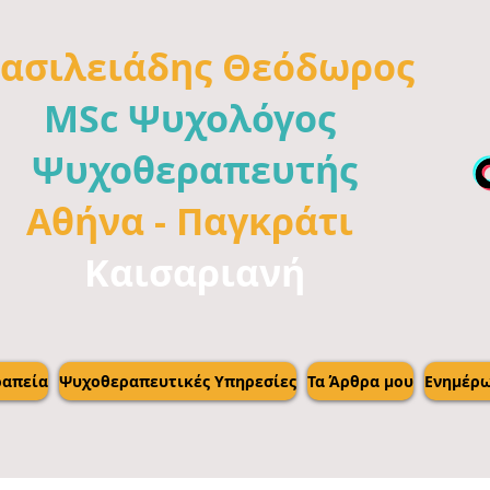
ασιλειάδης
Θεόδωρος
MSc Ψυχολόγος
Ψυχοθεραπευτής
Αθήνα -
Παγκράτι
Καισαριανή
απεία
Ψυχοθεραπευτικές Υπηρεσίες
Τα Άρθρα μου
Ενημέρ