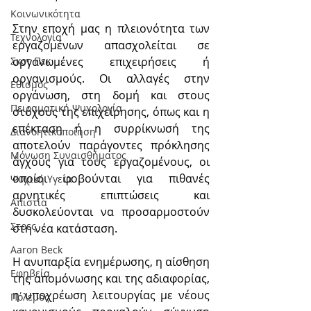
Κοινωνικότητα
Στην εποχή μας η πλειονότητα των 
Τεχνολογία
εργαζομένων απασχολείται σε 
οργανωμένες επιχειρήσεις ή 
Σκοτ Πεκ
οργανισμούς. Οι αλλαγές στην 
Εθισμός
οργάνωση, στη δομή και στους 
Πειραματική Ψυχολογία
στόχους της επιχείρησης, όπως και η 
επέκταση ή η συρρίκνωσή της 
Διανοητικοποίηση
αποτελούν παράγοντες πρόκλησης 
Μόνωση Συναισθήματος
άγχους για τους εργαζομένους, οι 
οποίοι φοβούνται για πιθανές 
Ψυχική Υγεία
αρνητικές επιπτώσεις και 
Απιστία
δυσκολεύονται να προσαρμοστούν 
Στρες
στη νέα κατάσταση.
Aaron Beck
Η ανυπαρξία ενημέρωσης, η αίσθηση 
Εφηβεία
της απομόνωσης και της αδιαφορίας, 
η υποχρέωση λειτουργίας με νέους 
Πόλεμος