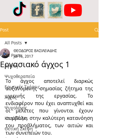
Post
All Posts
ΘΕΟΔΩΡΟΣ ΒΑΣΙΛΕΙΑΔΗΣ
All Posts
Jul 16, 2017
Εργασιακό άγχος 1
Αγάπη
Ψυχοθεραπεία
Το άγχος αποτελεί διαρκώς 
Ερωτικές Σχέσεις
αυξανόμενης σημασίας ζήτημα της 
υγιεινής της εργασίας. Το 
Άγχος
ενδιαφέρον που έχει αναπτυχθεί και 
Ψυχολόγος
οι μελέτες που γίνονται έχουν 
συμβάλει στην καλύτερη κατανόηση 
Κατάθλιψη
του προβλήματος, των αιτιών και 
Θετική Σκέψη
των συνεπειών του.