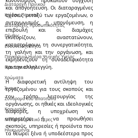
κανονισμούς προκαλούν σύγχυση 
Διαταραχή Πανικού
και απογοήτευση. Οι διαταραγμένες 
σχέσεις μεταξύ των εργαζομένων, ο 
Κρίσεις Πανικού
ανταγωνισμός, η υπονόμευση, η 
Διαταραχές Προσωπικότητας
επιβουλή και οι διαμάχες 
Πένθος
εκνευρίζουν, αναστατώνουν, 
καταστρέφουν τη συνεργατικότητα, 
Ενσυνειδητότητα
τη γαλήνη και την οργάνωση, και 
Παγκόσμια Ημέρα Ψυχικής Υγείας
εκμηδενίζουν τη συναδελφικότητα 
και την αλληλεγγύη.
Προσωπικότητα
Χρώματα
Η διαφορετική αντίληψη του 
Άνοια
εργαζομένου για τους σκοπούς και 
τον τρόπο λειτουργίας της 
Σύνδρομο του απατεώνα
οργάνωσης, οι ηθικές και ιδεολογικές 
Κορωνοϊός
διαφορές, η υποχρέωση να 
υπηρετήσει ή να προωθήσει 
Μετατραυματικό Στρες
σκοπούς, υπηρεσίες ή προϊόντα που 
Ηλικιωμένοι
τα θεωρεί ξένα ή υποδεέστερα προς 