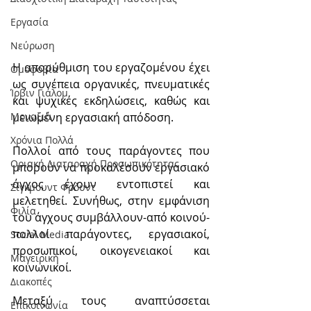
Εργασία
Νεύρωση
Η απορύθμιση του εργαζομένου έχει 
Oμοφοβία
ως συνέπεια οργανικές, πνευματικές 
Ίρβιν Γιάλομ
και ψυχικές εκδηλώσεις, καθώς και 
μειωμένη εργασιακή απόδοση.
Μοναξιά
Χρόνια Πολλά
Πολλοί από τους παράγοντες που 
Οριακή Διαταραχή Προσωπικότητας
μπορούν να προκαλέσουν εργασιακό 
άγχος έχουν εντοπιστεί και 
Σίγκμουντ Φρόυντ
μελετηθεί. Συνήθως, στην εμφάνιση 
Φιλία
του άγχους συμβάλλουν-από κοινού- 
πολλοί παράγοντες, εργασιακοί, 
Social Media
προσωπικοί, οικογενειακοί και 
Μαγειρική
κοινωνικοί.
Διακοπές
Μεταξύ τους αναπτύσσεται 
Επικοινωνία