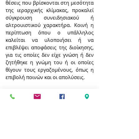
θέσεις που βρίσκονται στη μεσότητα 
της ιεραρχικής κλίμακας, προκαλεί 
σύγκρουση συνειδησιακού ή 
αλτρουιστικού χαρακτήρα. Κοινή η 
περίπτωση όπου ο υπάλληλος 
καλείται να υλοποιήσει ή να 
επιβλέψει αποφάσεις της διοίκησης, 
για τις οποίες δεν είχε γνώση ή δεν 
ζητήθηκε η γνώμη του ή οι οποίες 
θίγουν τους εργαζομένους, όπως η 
επιβολή ποινών και οι απολύσεις.
Ο όγκος και η δυσκολία της δουλειάς 
που ξεπερνούν τις ικανότητες και 
δυνατότητες του εργαζομένου τον 
αγχώνουν και τον αδρανοποιούν. Οι 
ανεπαρκείς πόροι και η έλλειψη 
μέσων για την εκτέλεση της 
εργασίας, όπως και η περιορισμένη 