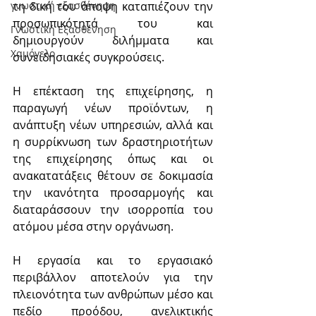
τη δική του άποψη καταπιέζουν την 
γνωστική εξασθένηση
προσωπικότητά του και 
Γνωστική Εξασθένηση
δημιουργούν διλήμματα και 
Χαμόγελο
συνειδησιακές συγκρούσεις.
Η επέκταση της επιχείρησης, η 
παραγωγή νέων προϊόντων, η 
ανάπτυξη νέων υπηρεσιών, αλλά και 
η συρρίκνωση των δραστηριοτήτων 
της επιχείρησης όπως και οι 
ανακατατάξεις θέτουν σε δοκιμασία 
την ικανότητα προσαρμογής και 
διαταράσσουν την ισορροπία του 
ατόμου μέσα στην οργάνωση.
Η εργασία και το εργασιακό 
περιβάλλον αποτελούν για την 
πλειονότητα των ανθρώπων μέσο και 
πεδίο προόδου, ανελικτικής 