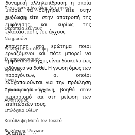
δυναμική αλληλεπίδραση, η οποία 
Γενικευμένη Αγχώδης Διαταραχή
μπορεί να οδηγήσει είτε στην 
ευόδωση είτε στην αποτροπή της 
ΕΡΙΧ ΦΡΟΜ
εμφάνισης, και κυρίως της 
Θεραπεία Ζεύγους
εγκατάστασης του άγχους.
Νοημοσύνη
Απάντηση στο ερώτημα ποιοι 
Επιλόχεια Κατάθλιψη
εργαζόμενοι και πότε μπορεί να 
Συμπεριφορισμός
εμφανίσουν άγχος είναι δύσκολο έως 
αδύνατο να δοθεί. Η γνώση όμως των 
Έρευνες
παραγόντων, οι οποίοι 
Γονείς
ενοχοποιούνται για την πρόκληση 
εργασιακού άγχους, βοηθά στον 
Πολιτισμική Nοημοσύνη
περιορισμό και στη μείωση των 
Αθλητισμός
επιπτώσεών τους.
Επιλόχεια Θλίψη
Κατάθλιψη Μετά Τον Τοκετό
Επιλόχειος Ψύχωση
Οι αιτίες