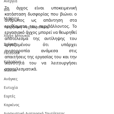
Ανεργία
Το άγχος είναι υποκειμενική 
Βία
κατάσταση δυσφορίας που βιώνει ο 
Mobbing
άνθρωπος ως απάντηση στα 
ερεθίσματα του περιβάλλοντος. Το 
Υπαρξιακή Ψυχοθεραπεία
εργασιακό άγχος μπορεί να θεωρηθεί 
Χόρχε Μπουκάι
αποτέλεσμα της αντίληψης του 
Σχέσεις
εργαζομένου ότι υπάρχει 
ανισορροπία ανάμεσα στις 
Facebook
απαιτήσεις της εργασίας του και την 
Καλοσύνη
ικανότητά του να λειτουργήσει 
αποτελεσματικά.
Maslow
Ανάγκες
Ευτυχία
Εορτές
Καρκίνος
Διασχιστική Διαταραχή Ταυτότητας