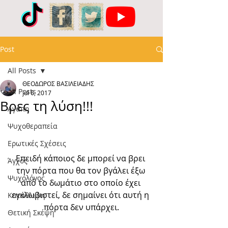
Post
All Posts
ΘΕΟΔΩΡΟΣ ΒΑΣΙΛΕΙΑΔΗΣ
All Posts
Jul 6, 2017
Βρες τη λύση!!!
Αγάπη
Ψυχοθεραπεία
Ερωτικές Σχέσεις
Επειδή κάποιος δε μπορεί να βρει 
Άγχος
την πόρτα που θα τον βγάλει έξω 
Ψυχολόγος
από το δωμάτιο στο οποίο έχει 
εγκλωβιστεί, δε σημαίνει ότι αυτή η 
Κατάθλιψη
πόρτα δεν υπάρχει.
Θετική Σκέψη