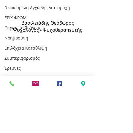
Γενικευμένη Αγχώδης Διαταραχή
ΕΡΙΧ ΦΡΟΜ
Βασιλειάδης Θεόδωρος
Θεραπεία Ζεύγους
Ψυχολόγος - Ψυχοθεραπευτής
Νοημοσύνη
Επιλόχεια Κατάθλιψη
Συμπεριφορισμός
Έρευνες
Γονείς
Πολιτισμική Nοημοσύνη
Αθλητισμός
Επιλόχεια Θλίψη
Ψυχοθεραπεία
Κατάθλιψη Μετά Τον Τοκετό
Επιλόχειος Ψύχωση