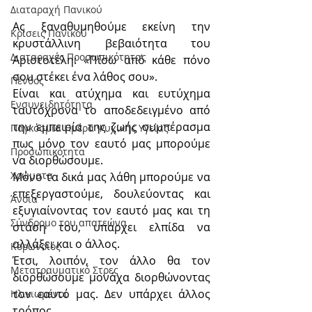
Διαταραχή Πανικού
Ας ξαναθυμηθούμε εκείνη την 
Κρίσεις Πανικού
κρυστάλλινη βεβαιότητα του 
Διαταραχές Προσωπικότητας
Αριστοτέλη: «Πίσω από κάθε πόνο 
σου στέκει ένα λάθος σου».
Πένθος
Είναι και ατύχημα και ευτύχημα 
Ενσυνειδητότητα
ταυτόχρονα το αποδεδειγμένο από 
την εμπειρία της ζωής συμπέρασμα 
Παγκόσμια Ημέρα Ψυχικής Υγείας
πως μόνο τον εαυτό μας μπορούμε 
Προσωπικότητα
να διορθώσουμε.
Χρώματα
Μόνο τα δικά μας λάθη μπορούμε να 
επεξεργαστούμε, δουλεύοντας και 
Άνοια
εξυγιαίνοντας τον εαυτό μας και τη 
Σύνδρομο του απατεώνα
στάση του, υπάρχει ελπίδα να 
αλλάξει και ο άλλος.
Κορωνοϊός
Έτσι, λοιπόν, τον άλλο θα τον 
Μετατραυματικό Στρες
διορθώσουμε μονάχα διορθώνοντας 
τον εαυτό μας. Δεν υπάρχει άλλος 
Ηλικιωμένοι
τρόπος.