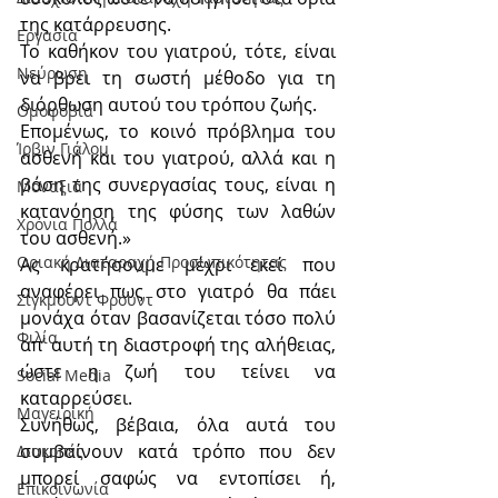
της κατάρρευσης.
Εργασία
Το καθήκον του γιατρού, τότε, είναι 
Νεύρωση
να βρει τη σωστή μέθοδο για τη 
διόρθωση αυτού του τρόπου ζωής.
Oμοφοβία
Επομένως, το κοινό πρόβλημα του 
Ίρβιν Γιάλομ
ασθενή και του γιατρού, αλλά και η 
βάση της συνεργασίας τους, είναι η 
Μοναξιά
κατανόηση της φύσης των λαθών 
Χρόνια Πολλά
του ασθενή.»
Οριακή Διαταραχή Προσωπικότητας
Ας κρατήσουμε μέχρι εκεί που 
αναφέρει πως στο γιατρό θα πάει 
Σίγκμουντ Φρόυντ
μονάχα όταν βασανίζεται τόσο πολύ 
Φιλία
απ’ αυτή τη διαστροφή της αλήθειας, 
ώστε η ζωή του τείνει να 
Social Media
καταρρεύσει.
Μαγειρική
Συνήθως, βέβαια, όλα αυτά του 
συμβαίνουν κατά τρόπο που δεν 
Διακοπές
μπορεί σαφώς να εντοπίσει ή, 
Επικοινωνία