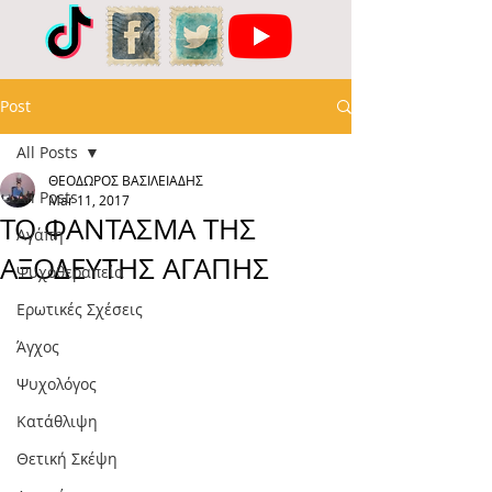
Post
All Posts
ΘΕΟΔΩΡΟΣ ΒΑΣΙΛΕΙΑΔΗΣ
All Posts
Mar 11, 2017
ΤΟ ΦΑΝΤΑΣΜΑ ΤΗΣ
Αγάπη
ΑΞΟΔΕΥΤΗΣ ΑΓΑΠΗΣ
Ψυχοθεραπεία
Ερωτικές Σχέσεις
Άγχος
Ψυχολόγος
Κατάθλιψη
Θετική Σκέψη