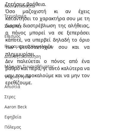
ζητήσεις βοήθεια.
Κοινωνικότητα
Όσο μαζοχιστή κι αν έχεις 
Τεχνολογία
καταντήσει το χαρακτήρα σου με τη 
διαρκή διαστρέβλωση της αλήθειας, 
Σκοτ Πεκ
ο πόνος μπορεί να σε ξεπεράσει 
Εθισμός
κάποτε, να υπερβεί δηλαδή το όριο 
Πειραματική Ψυχολογία
των ψευδοαντοχών σου και να 
πλημμυρίσει.
Διανοητικοποίηση
Δεν παλεύεται ο πόνος από ένα 
Μόνωση Συναισθήματος
βαθμό και πέρα, γι’ αυτό καλύτερα να 
μην τον προκαλούμε και να μην τον 
Ψυχική Υγεία
ερεθίζουμε.
Απιστία
Στρες
Aaron Beck
Εφηβεία
Πόλεμος