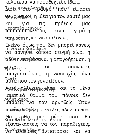
καλύτερα, να παραδεχτεί ο ίδιος.
Γενικευμένη Αγχώδης Διαταραχή
Διότι στο βαθμό που είμαστε 
νευρωσικοί, η ιδέα για τον εαυτό μας 
ΕΡΙΧ ΦΡΟΜ
και για τις πράξεις μας 
Θεραπεία Ζεύγους
παραμορφώνεται, είναι γεμάτη 
προφάσεις και δικαιολογίες.
Νοημοσύνη
Εκείνο όμως που δεν μπορεί κανείς 
Επιλόχεια Κατάθλιψη
να αρνηθεί κάποια στιγμή είναι η 
Συμπεριφορισμός
οδύνη, τα βάσανα, η απογοήτευση, η 
σύγχυση, οι απανωτές 
Έρευνες
απογοητεύσεις, η δυστυχία, όλα 
Γονείς
αυτά που τον γονατίζουν.
Αυτό άλλωστε είναι και το μέγα 
Πολιτισμική Nοημοσύνη
ιαματικό θαύμα του πόνου: δεν 
Αθλητισμός
μπορείς να τον αρνηθείς! Όταν 
πονάς, δε γίνεται να λες: «Δεν πονώ».
Επιλόχεια Θλίψη
Θα έρθει μια μέρα που θα 
Κατάθλιψη Μετά Τον Τοκετό
εξαναγκαστείς να τον παραδεχτείς, 
Επιλόχειος Ψύχωση
να τσακίσεις αντιστάσεις και να 