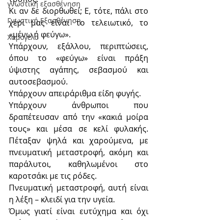
γνωστική εξασθένηση
Κι αν δε διορθωθεί; Ε, τότε, πάλι στο 
Γνωστική Εξασθένηση
χέρι μας είναι το τελειωτικό, το 
«μένω ή φεύγω».
Χαμόγελο
Υπάρχουν, εξάλλου, περιπτώσεις, 
όπου το «φεύγω» είναι πράξη 
ύψιστης αγάπης, σεβασμού και 
αυτοσεβασμού.
Υπάρχουν απειράριθμα είδη φυγής.
Υπάρχουν άνθρωποι που 
δραπέτευσαν από την «κακιά μοίρα 
τους» και μέσα σε κελί φυλακής. 
Πέταξαν ψηλά και χαρούμενα, με 
πνευματική μεταστροφή, ακόμη και 
παράλυτοι, καθηλωμένοι στο 
καροτσάκι με τις ρόδες.
Πνευματική μεταστροφή, αυτή είναι 
η λέξη – κλειδί για την υγεία.
Όμως γιατί είναι ευτύχημα και όχι 