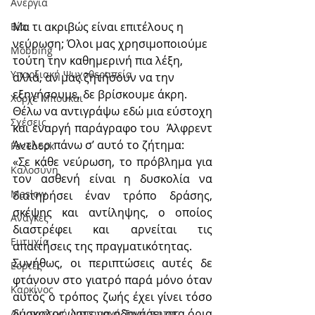
Ανεργία
Μα τι ακριβώς είναι επιτέλους η 
Βία
νεύρωση; Όλοι μας χρησιμοποιούμε 
Mobbing
τούτη την καθημερινή πια λέξη, 
Υπαρξιακή Ψυχοθεραπεία
αλλά, αν μας ζητήσουν να την 
εξηγήσουμε, δε βρίσκουμε άκρη.
Χόρχε Μπουκάι
Θέλω να αντιγράψω εδώ μια εύστοχη 
Σχέσεις
και εναργή παράγραφο του  Άλφρεντ 
Άντλερ πάνω σ’ αυτό το ζήτημα:
Facebook
«Σε κάθε νεύρωση, το πρόβλημα για 
Καλοσύνη
τον ασθενή είναι η δυσκολία να 
Maslow
διατηρήσει έναν τρόπο δράσης, 
σκέψης και αντίληψης, ο οποίος 
Ανάγκες
διαστρέφει και αρνείται τις 
Ευτυχία
απαιτήσεις της πραγματικότητας.
Συνήθως, οι περιπτώσεις αυτές δε 
Εορτές
φτάνουν στο γιατρό παρά μόνο όταν 
Καρκίνος
αυτός ο τρόπος ζωής έχει γίνει τόσο 
δύσκολος ώστε να οδηγήσει στα όρια 
Διασχιστική Διαταραχή Ταυτότητας