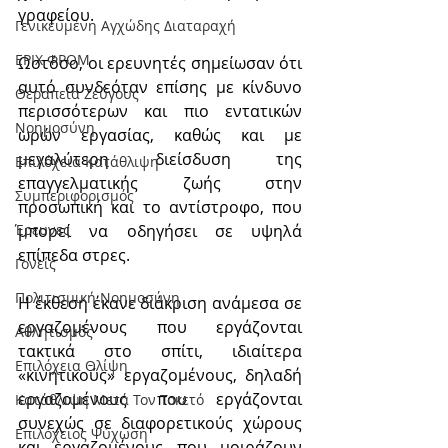
γραφείου.
Γενικευμένη Αγχώδης Διαταραχή
ΕΡΙΧ ΦΡΟΜ
Ωστόσο, οι ερευνητές σημείωσαν ότι 
αυτό συνδεόταν επίσης με κίνδυνο 
Θεραπεία Ζεύγους
περισσότερων και πιο εντατικών 
Νοημοσύνη
ωρών εργασίας, καθώς και με 
μεγαλύτερη διείσδυση της 
Επιλόχεια Κατάθλιψη
επαγγελματικής ζωής στην 
Συμπεριφορισμός
προσωπική και το αντίστροφο, που 
μπορεί να οδηγήσει σε υψηλά 
Έρευνες
επίπεδα στρες.
Γονείς
Πολιτισμική Nοημοσύνη
Η έκθεση έκανε διάκριση ανάμεσα σε 
εργαζομένους που εργάζονται 
Αθλητισμός
τακτικά στο σπίτι, ιδιαίτερα 
Επιλόχεια Θλίψη
«κινητικούς» εργαζομένους, δηλαδή 
εργαζομένους που εργάζονται 
Κατάθλιψη Μετά Τον Τοκετό
συνεχώς σε διαφορετικούς χώρους 
Επιλόχειος Ψύχωση
και εργαζομένους που μοιράζουν 