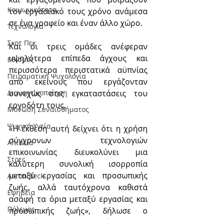
Κοινωνικότητα
τον εργασιακό τους χρόνο ανάμεσα 
σε ένα γραφείο και έναν άλλο χώρο.
Τεχνολογία
Σκοτ Πεκ
Και οι τρεις ομάδες ανέφεραν 
υψηλότερα επίπεδα άγχους και 
Εθισμός
περισσότερα περιστατικά αϋπνίας 
Πειραματική Ψυχολογία
από εκείνους που εργάζονταν 
συνεχώς στις εγκαταστάσεις του 
Διανοητικοποίηση
εργοδότη τους.
Μόνωση Συναισθήματος
Ψυχική Υγεία
«Η έκθεση αυτή δείχνει ότι η χρήση 
σύγχρονων τεχνολογιών 
Απιστία
επικοινωνίας διευκολύνει μια 
Στρες
καλύτερη συνολική ισορροπία 
μεταξύ εργασίας και προσωπικής 
Aaron Beck
ζωής, αλλά ταυτόχρονα καθιστά 
Εφηβεία
ασαφή τα όρια μεταξύ εργασίας και 
Πόλεμος
προσωπικής ζωής», δήλωσε ο 