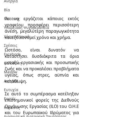
Ανεργία
Βία
Το να εργάζεται κάποιος εκτός 
Mobbing
γραφείου προσφέρει περισσότερη 
Υπαρξιακή Ψυχοθεραπεία
άνεση, μεγαλύτερη παραγωγικότητα 
Χόρχε Μπουκάι
και εξοικονομεί χρόνο και χρήμα.
Σχέσεις
Ωστόσο, είναι δυνατόν να 
Facebook
καταστήσει δυσδιάκριτα τα όρια 
μεταξύ εργασιακής και προσωπικής 
Καλοσύνη
ζωής και να προκαλέσει προβλήματα 
Maslow
υγείας, όπως στρες, αϋπνία και 
κατάθλιψη.
Ανάγκες
Ευτυχία
Σε αυτό το συμπέρασμα κατέληξαν 
Εορτές
επιστημονικοί φορείς της Διεθνούς 
Οργάνωσης Εργασίας (ILO) του Ο.Η.Ε 
Καρκίνος
και του Ευρωπαϊκού Ιδρύματος για 
Διασχιστική Διαταραχή Ταυτότητας