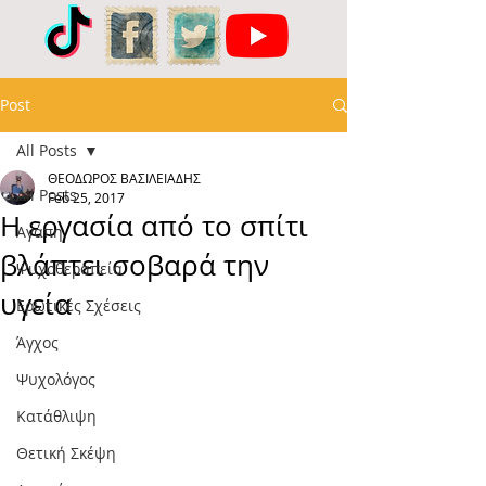
Post
All Posts
ΘΕΟΔΩΡΟΣ ΒΑΣΙΛΕΙΑΔΗΣ
All Posts
Feb 25, 2017
Η εργασία από το σπίτι
Αγάπη
βλάπτει σοβαρά την
Ψυχοθεραπεία
υγεία
Ερωτικές Σχέσεις
Άγχος
Ψυχολόγος
Κατάθλιψη
Θετική Σκέψη