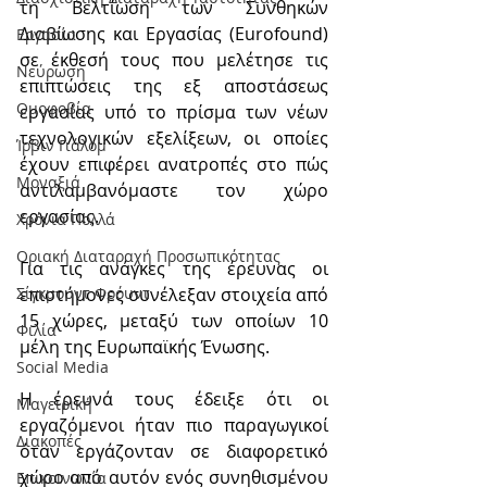
τη Βελτίωση των Συνθηκών 
Διαβίωσης και Εργασίας (Eurofound) 
Εργασία
σε έκθεσή τους που μελέτησε τις 
Νεύρωση
επιπτώσεις της εξ αποστάσεως 
Oμοφοβία
εργασίας υπό το πρίσμα των νέων 
τεχνολογικών εξελίξεων, οι οποίες 
Ίρβιν Γιάλομ
έχουν επιφέρει ανατροπές στο πώς 
Μοναξιά
αντιλαμβανόμαστε τον χώρο 
εργασίας.
Χρόνια Πολλά
Οριακή Διαταραχή Προσωπικότητας
Για τις ανάγκες της έρευνας οι 
επιστήμονες συνέλεξαν στοιχεία από 
Σίγκμουντ Φρόυντ
15 χώρες, μεταξύ των οποίων 10 
Φιλία
μέλη της Ευρωπαϊκής Ένωσης.
Social Media
Η έρευνά τους έδειξε ότι οι 
Μαγειρική
εργαζόμενοι ήταν πιο παραγωγικοί 
Διακοπές
όταν εργάζονταν σε διαφορετικό 
χώρο από αυτόν ενός συνηθισμένου 
Επικοινωνία