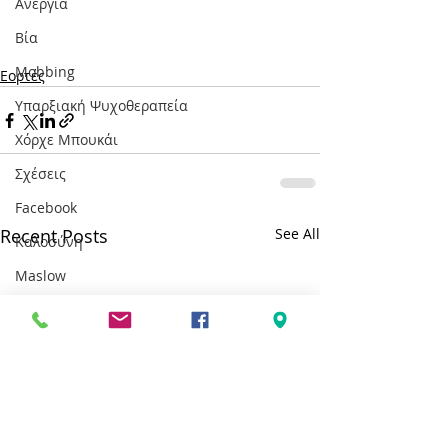
Ανεργία
Βία
Mobbing
Εορτές
Υπαρξιακή Ψυχοθεραπεία
Χόρχε Μπουκάι
Σχέσεις
Facebook
Recent Posts
See All
Καλοσύνη
Maslow
Ανάγκες
Ευτυχία
Εορτές
Καρκίνος
Διασχιστική Διαταραχή Ταυτότητας