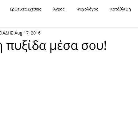
Ερωτικές Σχέσεις
Άγχος
Ψυχολόγος
Κατάθλιψη
ΕΙΑΔΗΣ
Aug 17, 2016
Υπαρξιακή Ψυχοθεραπεία
Χόρχε Μπουκάι
Σχέσεις
Fa
 πυξίδα μέσα σου!
Εορτές
Καρκίνος
Διασχιστική Διαταραχή Ταυτότητας
Μοναξιά
Χρόνια Πολλά
Οριακή Διαταραχή Προσωπικότητας