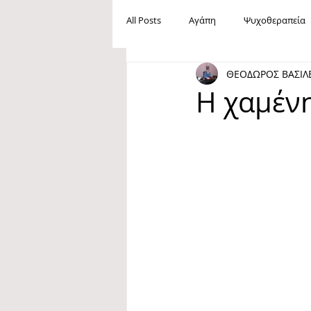
All Posts
Αγάπη
Ψυχοθεραπεία
ΘΕΟΔΩΡΟΣ ΒΑΣΙΛ
Ανεργία
Βία
Mobbing
Η χαμένη
Maslow
Ανάγκες
Ευτυχία
Oμοφοβία
Ίρβιν Γιάλομ
Φιλία