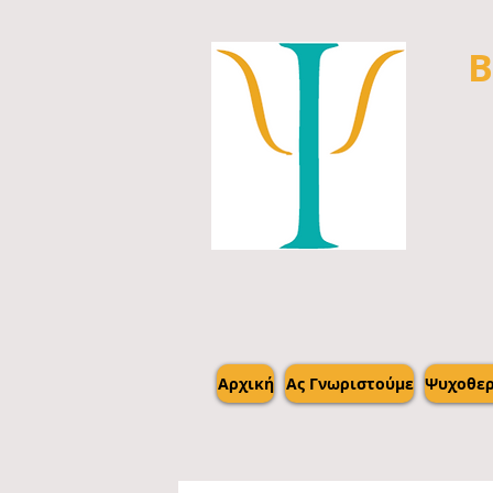
Β
Αρχική
Ας Γνωριστούμε
Ψυχοθερ