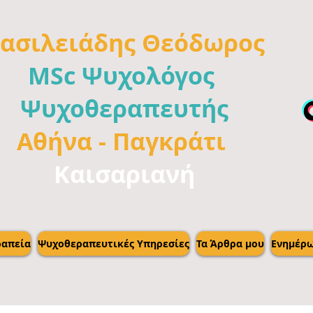
ασιλειάδης
Θεόδωρος
MSc Ψυχολόγος
Ψυχοθεραπευτής
Αθήνα -
Παγκράτι
Καισαριανή
απεία
Ψυχοθεραπευτικές Υπηρεσίες
Τα Άρθρα μου
Ενημέρ