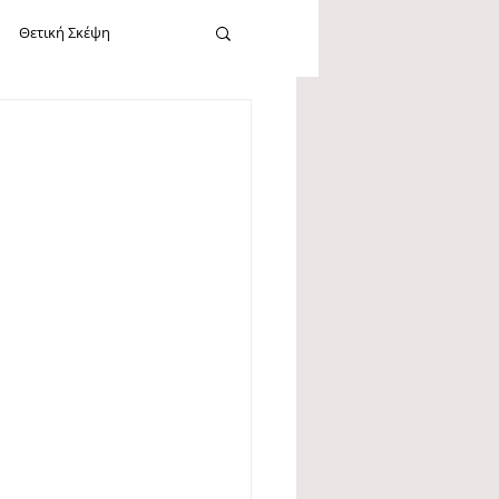
Θετική Σκέψη
cebook
Καλοσύνη
Εργασία
Νεύρωση
Σίγκμουντ Φρόυντ