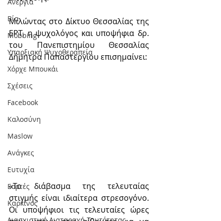
Ανεργία
Βία
Μιλώντας στο Δίκτυο Θεσσαλίας της 
ΕΡΤ, η ψυχολόγος και υποψήφια δρ. 
Mobbing
του Πανεπιστημίου Θεσσαλίας 
Υπαρξιακή Ψυχοθεραπεία
Δήμητρα Παπαστεργίου επισημαίνει:
Χόρχε Μπουκάι
Σχέσεις
Facebook
Καλοσύνη
Maslow
Ανάγκες
Ευτυχία
«Το διάβασμα της τελευταίας 
Εορτές
στιγμής είναι ιδιαίτερα στρεσογόνο. 
Καρκίνος
Οι υποψήφιοι τις τελευταίες ώρες 
Διασχιστική Διαταραχή Ταυτότητας