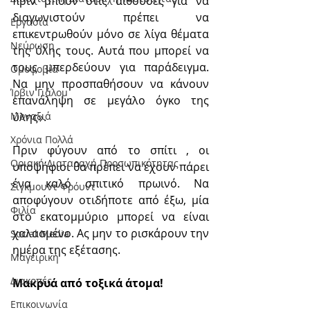
πριν μπουν στις αίθουσες για να 
διαγωνιστούν πρέπει να 
Εργασία
επικεντρωθούν μόνο σε λίγα θέματα 
Νεύρωση
της ύλης τους. Αυτά που μπορεί να 
τους μπερδεύουν για παράδειγμα. 
Oμοφοβία
Να μην προσπαθήσουν να κάνουν 
Ίρβιν Γιάλομ
επανάληψη σε μεγάλο όγκο της 
ύλης».
Μοναξιά
Χρόνια Πολλά
Πριν φύγουν από το σπίτι , οι 
Οριακή Διαταραχή Προσωπικότητας
υποψήφιοι θα πρέπει να έχουν πάρει 
ένα καλό σπιτικό πρωινό. Να 
Σίγκμουντ Φρόυντ
αποφύγουν οτιδήποτε από έξω, μία 
Φιλία
στο εκατομμύριο μπορεί να είναι 
χαλασμένο. Ας μην το ρισκάρουν την 
Social Media
ημέρα της εξέτασης.
Μαγειρική
Διακοπές
Μακρυά από τοξικά άτομα!
Επικοινωνία