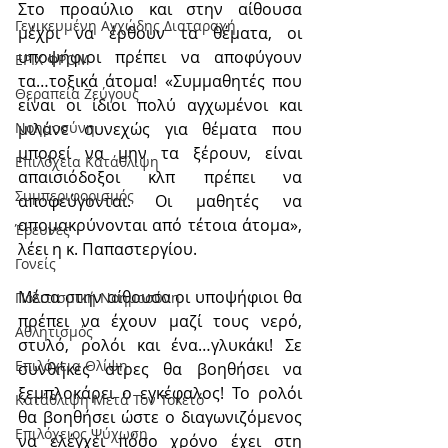
Στο προαύλιο και στην αίθουσα 
Γενικευμένη Αγχώδης Διαταραχή
μέχρι να έρθουν τα θέματα, οι 
υποψήφιοι πρέπει να αποφύγουν 
ΕΡΙΧ ΦΡΟΜ
τα…τοξικά άτομα! «Συμμαθητές που 
Θεραπεία Ζεύγους
είναι οι ίδιοι πολύ αγχωμένοι και 
μιλάνε συνεχώς για θέματα που 
Νοημοσύνη
μπορεί να μην τα ξέρουν, είναι 
Επιλόχεια Κατάθλιψη
απαισιόδοξοι κλπ πρέπει να 
Συμπεριφορισμός
αποφεύγονται. Οι μαθητές να 
απομακρύνονται από τέτοια άτομα», 
Έρευνες
λέει η κ. Παπαστεργίου.
Γονείς
Μέσα στην αίθουσα οι υποψήφιοι θα 
Πολιτισμική Nοημοσύνη
πρέπει να έχουν μαζί τους νερό, 
Αθλητισμός
στυλό, ρολόι και ένα…γλυκάκι! Σε 
Επιλόχεια Θλίψη
συνθήκες στρες θα βοηθήσει να 
ξεμπλοκάρει ο εγκέφαλος! Το ρολόι 
Κατάθλιψη Μετά Τον Τοκετό
θα βοηθήσει ώστε ο διαγωνιζόμενος 
Επιλόχειος Ψύχωση
να ελέγχει πόσο χρόνο έχει στη 