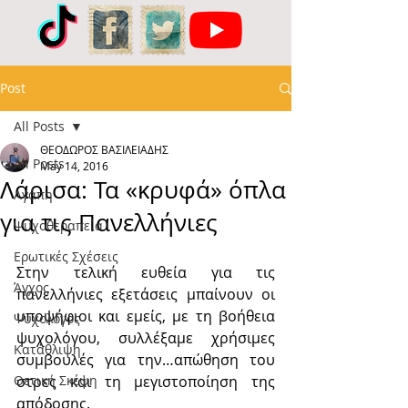
Post
All Posts
ΘΕΟΔΩΡΟΣ ΒΑΣΙΛΕΙΑΔΗΣ
All Posts
May 14, 2016
Λάρισα: Τα «κρυφά» όπλα
Αγάπη
για τις Πανελλήνιες
Ψυχοθεραπεία
Ερωτικές Σχέσεις
Στην τελική ευθεία για τις 
Άγχος
πανελλήνιες εξετάσεις μπαίνουν οι 
υποψήφιοι και εμείς, με τη βοήθεια 
Ψυχολόγος
ψυχολόγου, συλλέξαμε χρήσιμες 
Κατάθλιψη
συμβουλές για την…απώθηση του 
Θετική Σκέψη
στρες και τη μεγιστοποίηση της 
απόδοσης.