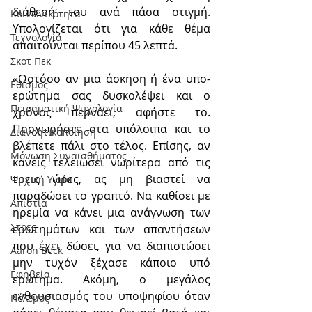
διάθεσή του ανά πάσα στιγμή. 
Κοινωνικότητα
Υπολογίζεται ότι για κάθε θέμα 
Τεχνολογία
απαιτούνται περίπου 45 λεπτά.
Σκοτ Πεκ
«Ωστόσο αν μια άσκηση ή ένα υπο-
Εθισμός
ερώτημα σας δυσκολέψει και ο 
Πειραματική Ψυχολογία
χρόνος περνάει, αφήστε το. 
Προχωρήστε στα υπόλοιπα και το 
Διανοητικοποίηση
βλέπετε πάλι στο τέλος. Επίσης, αν 
Μόνωση Συναισθήματος
κανείς τελειώσει νωρίτερα από τις 
τρεις ώρες, ας μη βιαστεί να 
Ψυχική Υγεία
παραδώσει το γραπτό. Να καθίσει με 
Απιστία
ηρεμία να κάνει μια ανάγνωση των 
Στρες
ερωτημάτων και των απαντήσεων 
που έχει δώσει, για να διαπιστώσει 
Aaron Beck
μην τυχόν ξέχασε κάποιο υπό 
Εφηβεία
ερώτημα. Ακόμη, ο μεγάλος 
ενθουσιασμός του υποψηφίου όταν 
Πόλεμος