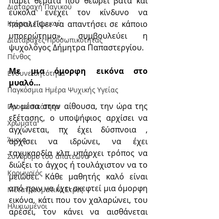
πάρει θέματα που θεωρεί βατά και 
Διαταραχή Πανικού
εύκολα ενέχει τον κίνδυνο να 
παραλείψει να απαντήσει σε κάποιο 
Κρίσεις Πανικού
υποερώτημα», συμβουλεύει η 
Διαταραχές Προσωπικότητας
ψυχολόγος Δήμητρα Παπαστεργίου.
Πένθος
Με μια όμορφη εικόνα στο 
Ενσυνειδητότητα
μυαλό…
Παγκόσμια Ημέρα Ψυχικής Υγείας
Αν μέσα στην αίθουσα, την ώρα της 
Προσωπικότητα
εξέτασης, ο υποψήφιος αρχίσει να 
Χρώματα
αγχώνεται, πχ έχει δύσπνοια , 
Άνοια
αρχίσει να ιδρώνει, να έχει 
ταχυκαρδία κλπ υπάρχει τρόπος να 
Σύνδρομο του απατεώνα
διώξει το άγχος ή τουλάχιστον να το 
Κορωνοϊός
μειώσει. Κάθε μαθητής καλό είναι 
από πριν να έχει σκεφτεί μια όμορφη 
Μετατραυματικό Στρες
εικόνα, κάτι που τον χαλαρώνει, του 
Ηλικιωμένοι
αρέσει, τον κάνει να αισθάνεται 