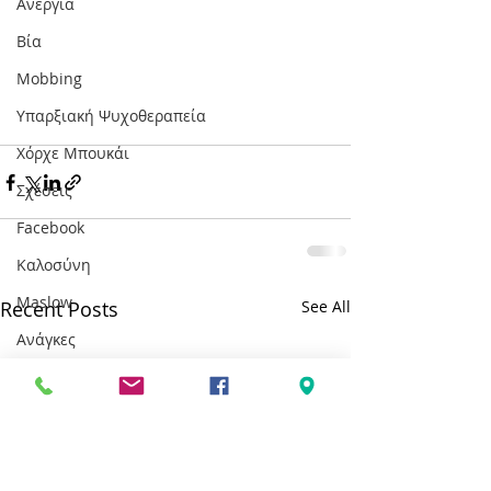
Ανεργία
Βία
Mobbing
Υπαρξιακή Ψυχοθεραπεία
Χόρχε Μπουκάι
Σχέσεις
Facebook
Καλοσύνη
Maslow
Recent Posts
See All
Ανάγκες
Ευτυχία
Εορτές
Καρκίνος
Διασχιστική Διαταραχή Ταυτότητας