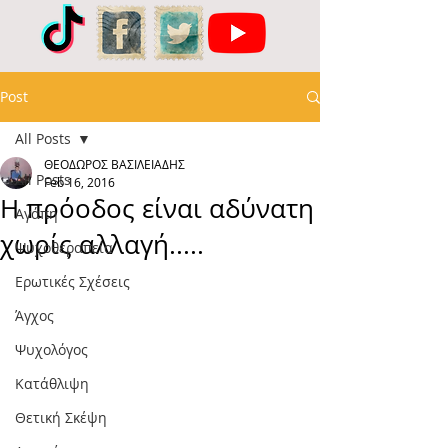
Post
All Posts
ΘΕΟΔΩΡΟΣ ΒΑΣΙΛΕΙΑΔΗΣ
All Posts
Feb 16, 2016
Η πρόοδος είναι αδύνατη
Αγάπη
χωρίς αλλαγή.....
Ψυχοθεραπεία
Ερωτικές Σχέσεις
Άγχος
Ψυχολόγος
Κατάθλιψη
Θετική Σκέψη