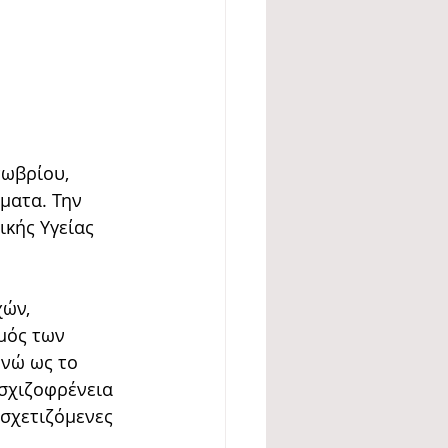
τωβρίου, 
ματα. Την 
κής Υγείας 
ών, 
μός των 
νώ ως το 
σχιζοφρένεια 
σχετιζόμενες 