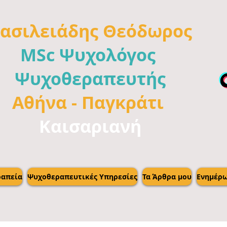
ασιλειάδης
Θεόδωρος
MSc Ψυχολόγος
Ψυχοθεραπευτής
Αθήνα -
Παγκράτι
Καισαριανή
απεία
Ψυχοθεραπευτικές Υπηρεσίες
Τα Άρθρα μου
Ενημέρ