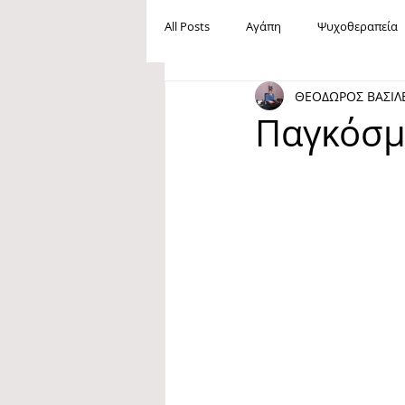
All Posts
Αγάπη
Ψυχοθεραπεία
ΘΕΟΔΩΡΟΣ ΒΑΣΙΛ
Ανεργία
Βία
Mobbing
Παγκόσμ
Maslow
Ανάγκες
Ευτυχία
Oμοφοβία
Ίρβιν Γιάλομ
Φιλία