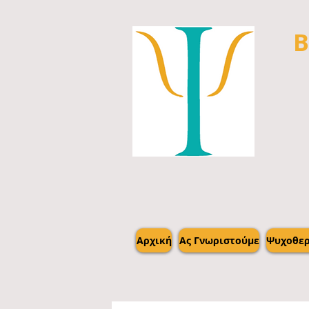
Β
Αρχική
Ας Γνωριστούμε
Ψυχοθερ