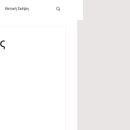
Θετική Σκέψη
cebook
Καλοσύνη
ς
Εργασία
Νεύρωση
Σίγκμουντ Φρόυντ