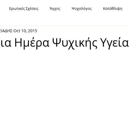
Ερωτικές Σχέσεις
Άγχος
Ψυχολόγος
Κατάθλιψη
ΕΙΑΔΗΣ
Oct 10, 2015
Υπαρξιακή Ψυχοθεραπεία
Χόρχε Μπουκάι
Σχέσεις
Fa
ια Ημέρα Ψυχικής Υγεία
Εορτές
Καρκίνος
Διασχιστική Διαταραχή Ταυτότητας
Μοναξιά
Χρόνια Πολλά
Οριακή Διαταραχή Προσωπικότητας