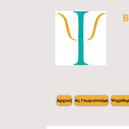
Β
Αρχική
Ας Γνωριστούμε
Ψυχοθερ