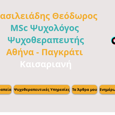
ασιλειάδης
Θεόδωρος
MSc Ψυχολόγος
Ψυχοθεραπευτής
Αθήνα -
Παγκράτι
Καισαριανή
απεία
Ψυχοθεραπευτικές Υπηρεσίες
Τα Άρθρα μου
Ενημέρ