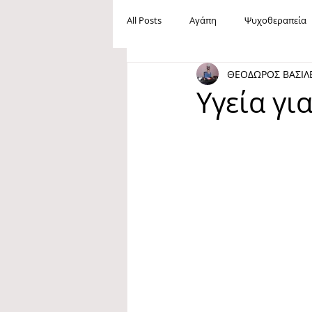
All Posts
Αγάπη
Ψυχοθεραπεία
ΘΕΟΔΩΡΟΣ ΒΑΣΙΛ
Ανεργία
Βία
Mobbing
Υγεία γι
Maslow
Ανάγκες
Ευτυχία
Oμοφοβία
Ίρβιν Γιάλομ
Φιλία