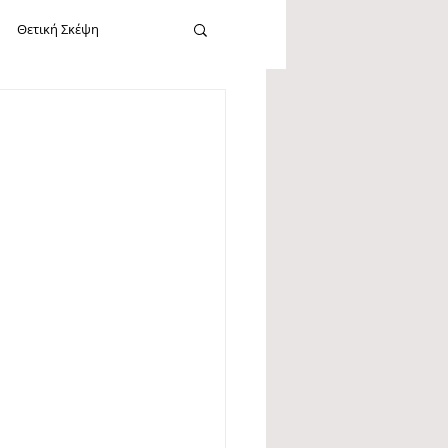
Θετική Σκέψη
cebook
Καλοσύνη
Εργασία
Νεύρωση
Σίγκμουντ Φρόυντ