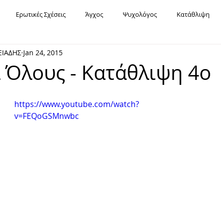
Ερωτικές Σχέσεις
Άγχος
Ψυχολόγος
Κατάθλιψη
ΕΙΑΔΗΣ
Jan 24, 2015
Υπαρξιακή Ψυχοθεραπεία
Χόρχε Μπουκάι
Σχέσεις
Fa
α Όλους - Κατάθλιψη 4ο
Εορτές
Καρκίνος
Διασχιστική Διαταραχή Ταυτότητας
https://www.youtube.com/watch?
v=FEQoGSMnwbc
Μοναξιά
Χρόνια Πολλά
Οριακή Διαταραχή Προσωπικότητας