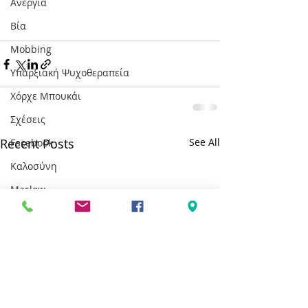
Ανεργία
Βία
Mobbing
Υπαρξιακή Ψυχοθεραπεία
Χόρχε Μπουκάι
Σχέσεις
Recent Posts
See All
Facebook
Καλοσύνη
Maslow
Ανάγκες
Ευτυχία
Εορτές
Καρκίνος
Διασχιστική Διαταραχή Ταυτότητας