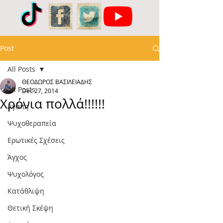
Post
All Posts
ΘΕΟΔΩΡΟΣ ΒΑΣΙΛΕΙΑΔΗΣ
All Posts
Dec 27, 2014
Χρόνια πολλά!!!!!!
Αγάπη
Ψυχοθεραπεία
Ερωτικές Σχέσεις
Άγχος
Ψυχολόγος
Κατάθλιψη
Θετική Σκέψη