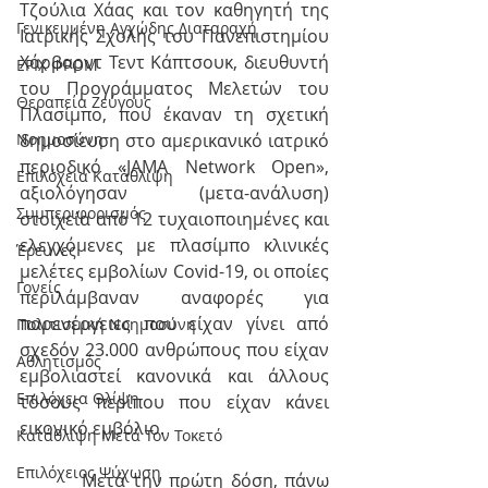
Τζούλια Χάας και τον καθηγητή της 
Γενικευμένη Αγχώδης Διαταραχή
Ιατρικής Σχολής του Πανεπιστημίου 
Χάρβαρντ Τεντ Κάπτσουκ, διευθυντή 
ΕΡΙΧ ΦΡΟΜ
του Προγράμματος Μελετών του 
Θεραπεία Ζεύγους
Πλασίμπο, που έκαναν τη σχετική 
δημοσίευση στο αμερικανικό ιατρικό 
Νοημοσύνη
περιοδικό «JAMA Network Open», 
Επιλόχεια Κατάθλιψη
αξιολόγησαν (μετα-ανάλυση) 
Συμπεριφορισμός
στοιχεία από 12 τυχαιοποιημένες και 
ελεγχόμενες με πλασίμπο κλινικές 
Έρευνες
μελέτες εμβολίων Covid-19, οι οποίες 
Γονείς
περιλάμβαναν αναφορές για 
παρενέργειες που είχαν γίνει από 
Πολιτισμική Nοημοσύνη
σχεδόν 23.000 ανθρώπους που είχαν 
Αθλητισμός
εμβολιαστεί κανονικά και άλλους 
Επιλόχεια Θλίψη
τόσους περίπου που είχαν κάνει 
εικονικό εμβόλιο.
Κατάθλιψη Μετά Τον Τοκετό
Επιλόχειος Ψύχωση
         Μετά την πρώτη δόση, πάνω 