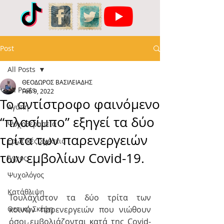
Post
All Posts
ΘΕΟΔΩΡΟΣ ΒΑΣΙΛΕΙΑΔΗΣ
All Posts
Feb 9, 2022
Το αντίστροφο φαινόμενο
Αγάπη
“πλασίμπο” εξηγεί τα δύο
Ψυχοθεραπεία
τρίτα των παρενεργειών
Ερωτικές Σχέσεις
των εμβολίων Covid-19.
Άγχος
Ψυχολόγος
Κατάθλιψη
Τουλάχιστον τα δύο τρίτα των 
Θετική Σκέψη
κοινών παρενεργειών που νιώθουν 
όσοι εμβολιάζονται κατά της Covid-