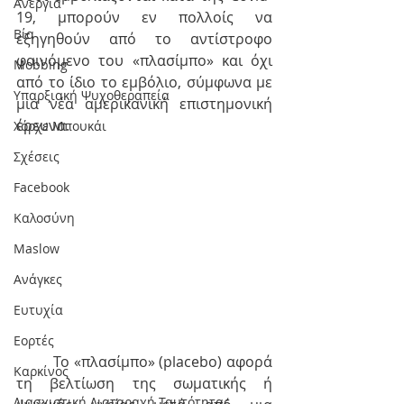
Ανεργία
19, μπορούν εν πολλοίς να 
Βία
εξηγηθούν από το αντίστροφο 
φαινόμενο του «πλασίμπο» και όχι 
Mobbing
από το ίδιο το εμβόλιο, σύμφωνα με 
Υπαρξιακή Ψυχοθεραπεία
μια νέα αμερικανική επιστημονική 
έρευνα.
Χόρχε Μπουκάι
Σχέσεις
Facebook
Καλοσύνη
Maslow
Ανάγκες
Ευτυχία
Εορτές
         Το «πλασίμπο» (placebo) αφορά 
Καρκίνος
τη βελτίωση της σωματικής ή 
Διασχιστική Διαταραχή Ταυτότητας