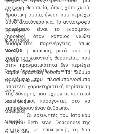
ψυχικής υγείας μετά από μια 
εικονική θεραπεία, όπως χάπι χωρίς 
Εργασία
δραστική ουσία, ένεση που περιέχει 
Νεύρωση
μόνο αλατόνερο κ.α. Το αντίστροφο 
φαινόμενο είναι το «νοσίμπο» 
Oμοφοβία
(nocebo), όταν κάποιος νιώθει 
Ίρβιν Γιάλομ
δυσάρεστες παρενέργειες, όπως 
ναυτία ή κόπωση, μετά από τη 
Μοναξιά
χορήγηση εικονικής θεραπείας, που 
Χρόνια Πολλά
στην πραγματικότητα δεν περιέχει 
Οριακή Διαταραχή Προσωπικότητας
καμία δραστική ουσία. Το δίδυμο 
φαινόμενο του πλασίμπο/νοσίμπο 
Σίγκμουντ Φρόυντ
αποτελεί χαρακτηριστική περίπτωση 
Φιλία
της δύναμης που έχουν οι νοητικοί 
και ψυχικοί παράγοντες στο να 
Social Media
επηρεάσουν έναν άνθρωπο.
Μαγειρική
         Οι ερευνητές του Ιατρικού 
Διακοπές
Κέντρου Beth Israel Deaconess της 
Βοστώνης, με επικεφαλής τη δρα 
Επικοινωνία