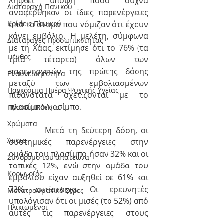
ληφθεί υπόψη πόσο συχνά 
Διαταραχή Πανικού
αναφέρθηκαν οι ίδιες παρενέργειες 
από τα άτομα που νόμιζαν ότι έχουν 
Κρίσεις Πανικού
κάνει εμβόλιο. Η μελέτη, σύμφωνα 
Διαταραχές Προσωπικότητας
με τη Χάας, εκτίμησε ότι το 76% (τα 
Πένθος
τρία τέταρτα) όλων των 
παρενεργειών της πρώτης δόσης 
Ενσυνειδητότητα
μεταξύ των εμβολιασμένων 
Παγκόσμια Ημέρα Ψυχικής Υγείας
πιθανότατα σχετίζονται με το 
πλασίμπο/νοσίμπο.
Προσωπικότητα
Χρώματα
         Μετά τη δεύτερη δόση, οι 
Άνοια
συστημικές παρενέργειες στην 
ομάδα του πλασίμπο ήσαν 32% και οι 
Σύνδρομο του απατεώνα
τοπικές 12%, ενώ στην ομάδα του 
Κορωνοϊός
εμβολίου είχαν αυξηθεί σε 61% και 
73% αντίστοιχα. Οι ερευνητές 
Μετατραυματικό Στρες
υπολόγισαν ότι οι μισές (το 52%) από 
Ηλικιωμένοι
αυτές τις παρενέργειες στους 