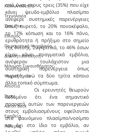
από ένας στους τρεις (35%) που είχε 
Κοινωνικότητα
κάνει ψευδο-εμβόλιο πλασίμπο 
Τεχνολογία
ανέφερε συστημικές παρενέργειες 
όπως πυρετό, το 20% πονοκέφαλο, 
Σκοτ Πεκ
το 17% κόπωση και το 16% πόνο, 
Εθισμός
ερυθρότητα ή πρήξιμο στο σημείο 
Πειραματική Ψυχολογία
της ένεσης. Συγκριτικά, το 46% όσων 
είχαν κάνει πραγματικά εμβόλια, 
Διανοητικοποίηση
ανέφεραν τουλάχιστον μια 
Μόνωση Συναισθήματος
συστημική παρενέργεια όπως 
πυρετό, ενώ τα δύο τρίτα κάποιο 
Ψυχική Υγεία
άλλο τοπικό σύμπτωμα.
Απιστία
         Οι ερευνητές θεωρούν 
Στρες
δεδομένο ότι ένα σημαντικό 
ποσοστό αυτών των παρενεργειών 
Aaron Beck
στους εμβολιασμένους οφείλονται 
Εφηβεία
στο φαινόμενο πλασίμπο/νοσίμπο 
και όχι στο ίδιο το εμβόλιο, αν 
Πόλεμος