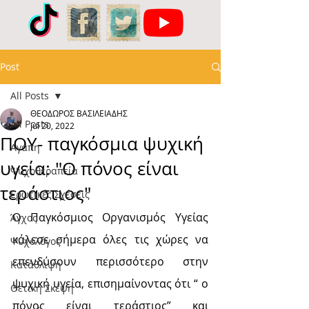
Post
All Posts
ΘΕΟΔΩΡΟΣ ΒΑΣΙΛΕΙΑΔΗΣ
All Posts
Jul 20, 2022
ΠΟΥ- παγκόσμια ψυχική
Αγάπη
υγεία: "Ο πόνος είναι
Ψυχοθεραπεία
τεράστιος"
Ερωτικές Σχέσεις
Ο Παγκόσμιος Οργανισμός Υγείας 
Άγχος
κάλεσε σήμερα όλες τις χώρες να 
Ψυχολόγος
επενδύσουν περισσότερο στην 
Κατάθλιψη
ψυχική υγεία, επισημαίνοντας ότι “ ο 
Θετική Σκέψη
πόνος είναι τεράστιος” και 