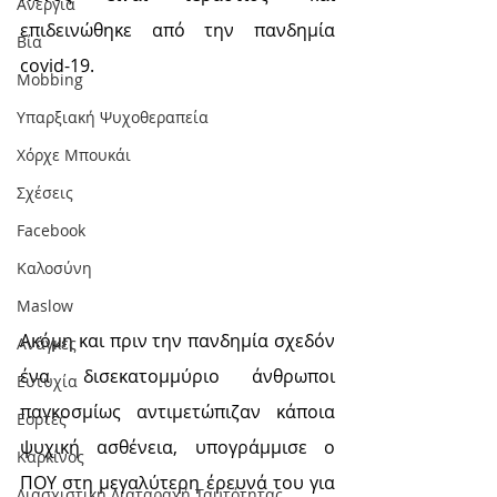
Ανεργία
επιδεινώθηκε από την πανδημία 
Βία
covid-19.
Mobbing
Υπαρξιακή Ψυχοθεραπεία
Χόρχε Μπουκάι
Σχέσεις
Facebook
Καλοσύνη
Maslow
Ακόμη και πριν την πανδημία σχεδόν 
Ανάγκες
ένα δισεκατομμύριο άνθρωποι 
Ευτυχία
παγκοσμίως αντιμετώπιζαν κάποια 
Εορτές
ψυχική ασθένεια, υπογράμμισε ο 
Καρκίνος
ΠΟΥ στη μεγαλύτερη έρευνά του για 
Διασχιστική Διαταραχή Ταυτότητας