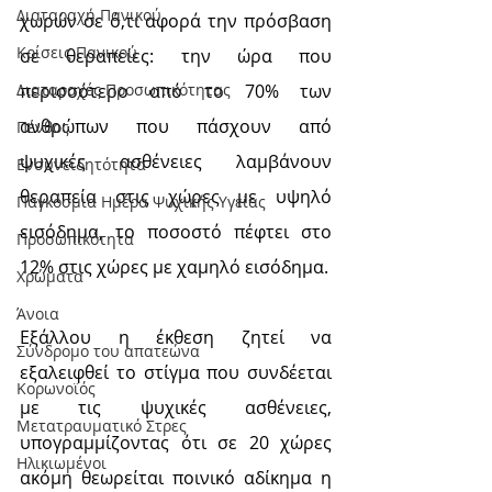
Διαταραχή Πανικού
χωρών σε ό,τι αφορά την πρόσβαση 
Κρίσεις Πανικού
σε θεραπείες: την ώρα που 
περισσότερο από το 70% των 
Διαταραχές Προσωπικότητας
ανθρώπων που πάσχουν από 
Πένθος
ψυχικές ασθένειες λαμβάνουν 
Ενσυνειδητότητα
θεραπεία στις χώρες με υψηλό 
Παγκόσμια Ημέρα Ψυχικής Υγείας
εισόδημα, το ποσοστό πέφτει στο 
Προσωπικότητα
12% στις χώρες με χαμηλό εισόδημα.
Χρώματα
Άνοια
Εξάλλου η έκθεση ζητεί να 
Σύνδρομο του απατεώνα
εξαλειφθεί το στίγμα που συνδέεται 
Κορωνοϊός
με τις ψυχικές ασθένειες, 
Μετατραυματικό Στρες
υπογραμμίζοντας ότι σε 20 χώρες 
Ηλικιωμένοι
ακόμη θεωρείται ποινικό αδίκημα η 