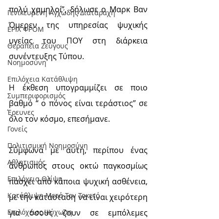
πολύ χαμηλοί”, δήλωσε ο Μαρκ Βαν 
Γενικευμένη Αγχώδης Διαταραχή
Όμερεν της υπηρεσίας ψυχικής 
ΕΡΙΧ ΦΡΟΜ
υγείας του ΠΟΥ στη διάρκεια 
Θεραπεία Ζεύγους
συνέντευξης Τύπου.
Νοημοσύνη
Επιλόχεια Κατάθλιψη
Η έκθεση υπογραμμίζει σε ποιο 
Συμπεριφορισμός
βαθμό “ ο πόνος είναι τεράστιος” σε 
Έρευνες
όλο τον κόσμο, επεσήμανε.
Γονείς
Πολιτισμική Nοημοσύνη
Σύμφωνα με αυτή, περίπου ένας 
Αθλητισμός
άνθρωπος στους οκτώ παγκοσμίως 
Επιλόχεια Θλίψη
πάσχει από κάποια ψυχική ασθένεια, 
Κατάθλιψη Μετά Τον Τοκετό
με την κατάσταση να είναι χειρότερη 
για όσους ζουν σε εμπόλεμες 
Επιλόχειος Ψύχωση