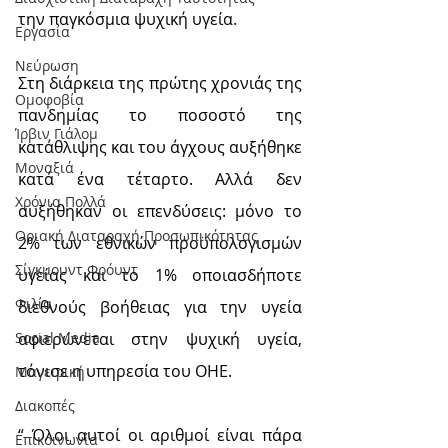
την παγκόσμια ψυχική υγεία.
Εργασία
Νεύρωση
Στη διάρκεια της πρώτης χρονιάς της 
Oμοφοβία
πανδημίας το ποσοστό της 
Ίρβιν Γιάλομ
κατάθλιψης και του άγχους αυξήθηκε 
Μοναξιά
κατά ένα τέταρτο. Αλλά δεν 
Χρόνια Πολλά
αυξήθηκαν οι επενδύσεις: μόνο το 
Οριακή Διαταραχή Προσωπικότητας
2% των εθνικών προϋπολογισμών 
Σίγκμουντ Φρόυντ
υγείας και το 1% οποιασδήποτε 
Φιλία
διεθνούς βοήθειας για την υγεία 
αφιερώνεται στην ψυχική υγεία, 
Social Media
τόνισε η υπηρεσία του ΟΗΕ.
Μαγειρική
Διακοπές
“ Όλοι αυτοί οι αριθμοί είναι πάρα 
Επικοινωνία