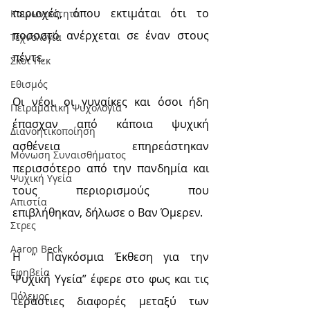
περιοχές, όπου εκτιμάται ότι το 
Κοινωνικότητα
ποσοστό ανέρχεται σε έναν στους 
Τεχνολογία
πέντε.
Σκοτ Πεκ
Εθισμός
Οι νέοι, οι γυναίκες και όσοι ήδη 
Πειραματική Ψυχολογία
έπασχαν από κάποια ψυχική 
Διανοητικοποίηση
ασθένεια επηρεάστηκαν 
Μόνωση Συναισθήματος
περισσότερο από την πανδημία και 
Ψυχική Υγεία
τους περιορισμούς που 
Απιστία
επιβλήθηκαν, δήλωσε ο Βαν Όμερεν.
Στρες
Aaron Beck
Η “ Παγκόσμια Έκθεση για την 
Εφηβεία
Ψυχική Υγεία” έφερε στο φως και τις 
Πόλεμος
τεράστιες διαφορές μεταξύ των 