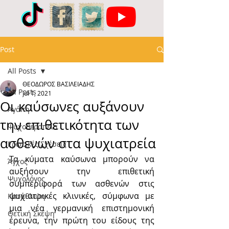
Post
All Posts
ΘΕΟΔΩΡΟΣ ΒΑΣΙΛΕΙΑΔΗΣ
All Posts
Jul 1, 2021
Οι καύσωνες αυξάνουν
Αγάπη
την επιθετικότητα των
Ψυχοθεραπεία
ασθενών στα ψυχιατρεία
Ερωτικές Σχέσεις
Τα κύματα καύσωνα μπορούν να 
Άγχος
αυξήσουν την επιθετική 
Ψυχολόγος
συμπεριφορά των ασθενών στις 
ψυχιατρικές κλινικές, σύμφωνα με 
Κατάθλιψη
μια νέα γερμανική επιστημονική 
Θετική Σκέψη
έρευνα, την πρώτη του είδους της 