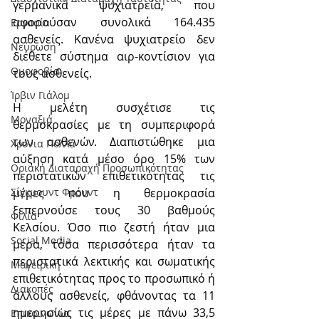
γερμανικά ψυχιατρεία, που 
αφορούσαν συνολικά 164.435 
Εργασία
ασθενείς. Κανένα ψυχιατρείο δεν 
Νεύρωση
διέθετε σύστημα αιρ-κοντίσιον για 
Oμοφοβία
τους ασθενείς.
Ίρβιν Γιάλομ
Η μελέτη συσχέτισε τις 
Μοναξιά
θερμοκρασίες με τη συμπεριφορά 
των ασθενών. Διαπιστώθηκε μια 
Χρόνια Πολλά
αύξηση κατά μέσο όρο 15% των 
Οριακή Διαταραχή Προσωπικότητας
περιστατικών επιθετικότητας τις 
μέρες που η θερμοκρασία 
Σίγκμουντ Φρόυντ
ξεπερνούσε τους 30 βαθμούς 
Φιλία
Κελσίου. Όσο πιο ζεστή ήταν μια 
Social Media
μέρα, τόσα περισσότερα ήταν τα 
περιστατικά λεκτικής και σωματικής 
Μαγειρική
επιθετικότητας προς το προσωπικό ή 
Διακοπές
άλλους ασθενείς, φθάνοντας τα 11 
ημερησίως τις μέρες με πάνω 33,5 
Επικοινωνία