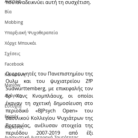
Ανεργία
που αναδεικνύει αυτή τη συσχέτιση.
Βία
Mobbing
Υπαρξιακή Ψυχοθεραπεία
Χόρχε Μπουκάι
Σχέσεις
Facebook
Οι ερευνητές του Πανεπιστημίου της 
Καλοσύνη
Ουλμ και του ψυχιατρείου ZfP 
Maslow
Südwürttemberg, με επικεφαλής τον 
δρ Χανς Κνομπλάουχ, οι οποίοι 
Ανάγκες
έκαναν τη σχετική δημοσίευση στο 
Ευτυχία
περιοδικό «BJPsych Open» του 
Εορτές
Βασιλικού Κολλεγίου Ψυχιάτρων της 
Βρετανίας, ανέλυσαν στοιχεία της 
Καρκίνος
περιόδου 2007-2019 από έξι 
Διασχιστική Διαταραχή Ταυτότητας