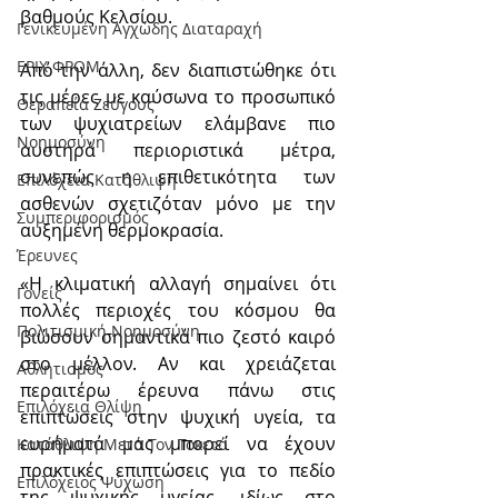
βαθμούς Κελσίου.
Γενικευμένη Αγχώδης Διαταραχή
ΕΡΙΧ ΦΡΟΜ
Από την άλλη, δεν διαπιστώθηκε ότι 
τις μέρες με καύσωνα το προσωπικό 
Θεραπεία Ζεύγους
των ψυχιατρείων ελάμβανε πιο 
Νοημοσύνη
αυστηρά περιοριστικά μέτρα, 
συνεπώς η επιθετικότητα των 
Επιλόχεια Κατάθλιψη
ασθενών σχετιζόταν μόνο με την 
Συμπεριφορισμός
αυξημένη θερμοκρασία.
Έρευνες
«Η κλιματική αλλαγή σημαίνει ότι 
Γονείς
πολλές περιοχές του κόσμου θα 
Πολιτισμική Nοημοσύνη
βιώσουν σημαντικά πιο ζεστό καιρό 
στο μέλλον. Αν και χρειάζεται 
Αθλητισμός
περαιτέρω έρευνα πάνω στις 
Επιλόχεια Θλίψη
επιπτώσεις στην ψυχική υγεία, τα 
ευρήματά μας μπορεί να έχουν 
Κατάθλιψη Μετά Τον Τοκετό
πρακτικές επιπτώσεις για το πεδίο 
Επιλόχειος Ψύχωση
της ψυχικής υγείας, ιδίως στο 