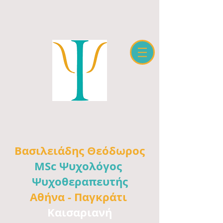
Βασιλειάδης
Θεόδωρος
MSc Ψυχολόγος
Ψυχοθεραπευτής
Αθήνα -
Παγκράτι
Καισαριανή