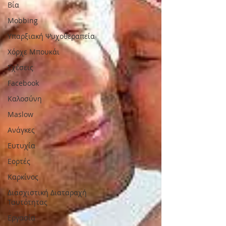
Βία
Mobbing
Υπαρξιακή Ψυχοθεραπεία
Χόρχε Μπουκάι
Σχέσεις
Facebook
Καλοσύνη
Maslow
Ανάγκες
Ευτυχία
Εορτές
Καρκίνος
Διασχιστική Διαταραχή
Ταυτότητας
Εργασία