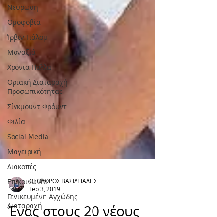
Νεύρωση
Oμοφοβία
Ίρβιν Γιάλομ
Μοναξιά
Χρόνια Πολλά
Οριακή Διαταραχή
Προσωπικότητας
Σίγκμουντ Φρόυντ
Φιλία
Social Media
Μαγειρική
Διακοπές
Επικοινωνία
Γενικευμένη Αγχώδης
Διαταραχή