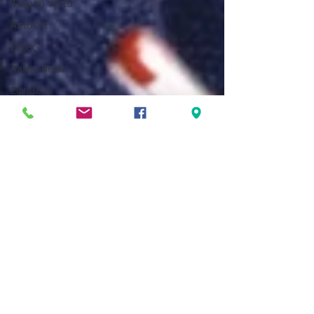
Ψυχική Υγεία
Απιστία
Στρες
Aaron Beck
Εφηβεία
Πόλεμος
Διαταραχή
Πανικού
Κρίσεις
Πανικού
Διαταραχές
Προσωπικότητας
Πένθος
Ενσυνειδητότητα
Παγκόσμια
Ημέρα
Ψυχικής