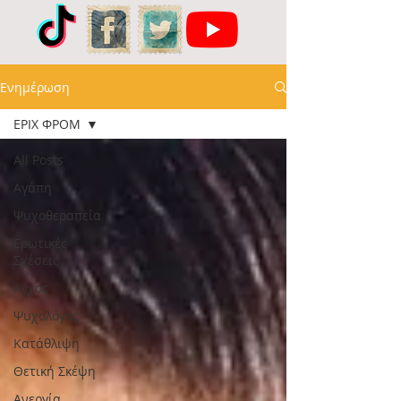
Ενημέρωση
ΕΡΙΧ ΦΡΟΜ
All Posts
Αγάπη
Ψυχοθεραπεία
Ερωτικές
Σχέσεις
Άγχος
Ψυχολόγος
Κατάθλιψη
Θετική Σκέψη
Ανεργία