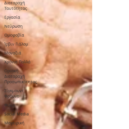
Διαταραχή
Ταυτότητας
Εργασία
Νεύρωση
Oμοφοβία
Ίρβιν Γιάλομ
Μοναξιά
Χρόνια Πολλά
Οριακή
Διαταραχή
Προσωπικότητας
Σίγκμουντ
Φρόυντ
Φιλία
Social Media
Μαγειρική