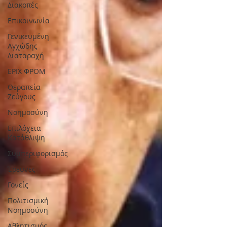
Διακοπές
Επικοινωνία
Γενικευμένη
Αγχώδης
Διαταραχή
ΕΡΙΧ ΦΡΟΜ
Θεραπεία
Ζεύγους
Νοημοσύνη
Επιλόχεια
Κατάθλιψη
Συμπεριφορισμός
Έρευνες
Γονείς
Πολιτισμική
Nοημοσύνη
Αθλητισμός