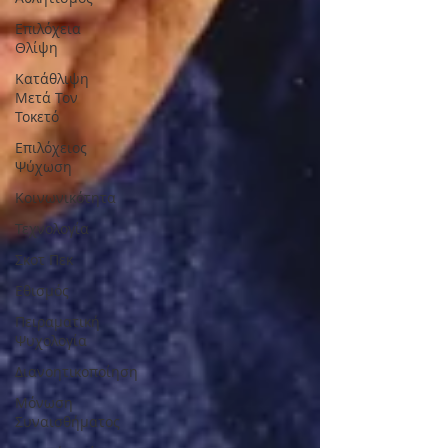
Επιλόχεια
Θλίψη
Κατάθλιψη
Μετά Τον
Τοκετό
Επιλόχειος
Ψύχωση
Κοινωνικότητα
Τεχνολογία
Σκοτ Πεκ
Εθισμός
Πειραματική
Ψυχολογία
Διανοητικοποίηση
Μόνωση
Συναισθήματος