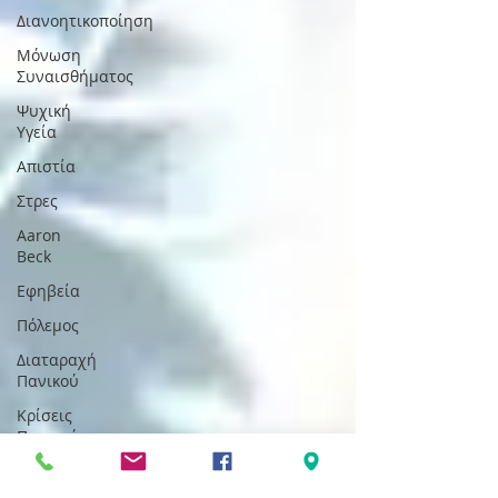
Διανοητικοποίηση
Μόνωση
Συναισθήματος
Ψυχική
Υγεία
Απιστία
Στρες
Aaron
Beck
Εφηβεία
Πόλεμος
Διαταραχή
Πανικού
Κρίσεις
Πανικού
Διαταραχές
Προσωπικότητας