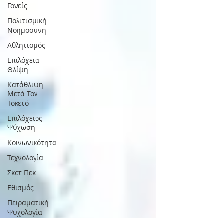
Γονείς
Πολιτισμική
Nοημοσύνη
Αθλητισμός
Επιλόχεια
Θλίψη
Κατάθλιψη
Μετά Τον
Τοκετό
Επιλόχειος
Ψύχωση
Κοινωνικότητα
Τεχνολογία
Σκοτ Πεκ
Εθισμός
Πειραματική
Ψυχολογία