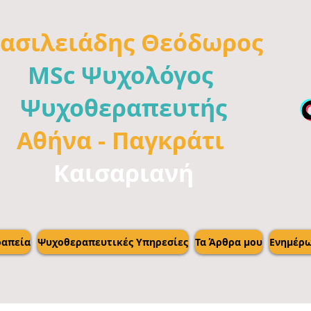
ασιλειάδης
Θεόδωρος
MSc Ψυχολόγος
Ψυχοθεραπευτής
Αθήνα -
Παγκράτι
Καισαριανή
απεία
Ψυχοθεραπευτικές Υπηρεσίες
Τα Άρθρα μου
Ενημέρ