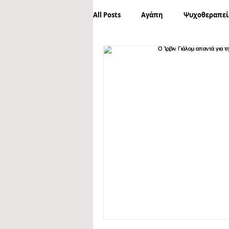
All Posts
Αγάπη
Ψυχοθεραπεί
Ανεργία
Βία
Mobbing
Καλοσύνη
Maslow
Ανάγ
Εργασία
Νεύρωση
Oμο
Οριακή Διαταραχή Προσωπικότητ