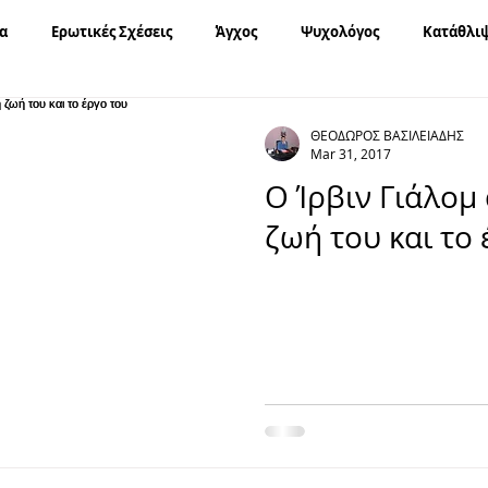
α
Ερωτικές Σχέσεις
Άγχος
Ψυχολόγος
Κατάθλι
Υπαρξιακή Ψυχοθεραπεία
Χόρχε Μπουκάι
Σχέσεις
ΘΕΟΔΩΡΟΣ ΒΑΣΙΛΕΙΑΔΗΣ
Mar 31, 2017
Ο Ίρβιν Γιάλομ
κες
Ευτυχία
Εορτές
Καρκίνος
Διασχιστική Δια
ζωή του και το 
φοβία
Ίρβιν Γιάλομ
Μοναξιά
Χρόνια Πολλά
ας
Σίγκμουντ Φρόυντ
Φιλία