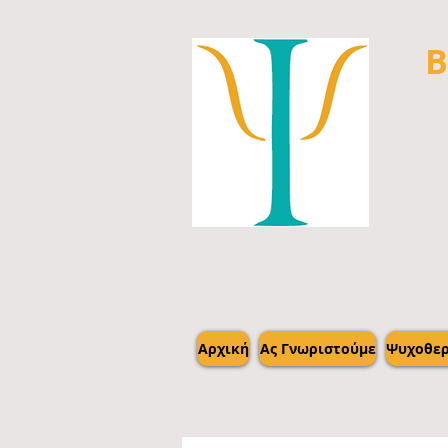
Β
Αρχική
Ας Γνωριστούμε
Ψυχοθερ